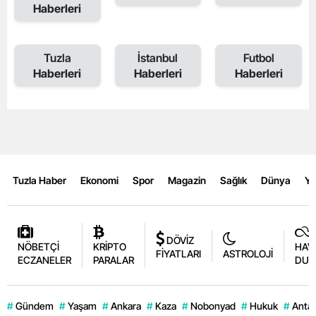
Haberleri
Tuzla
İstanbul
Futbol
Haberleri
Haberleri
Haberleri
Tuzla Haber
Ekonomi
Spor
Magazin
Sağlık
Dünya
Y
DÖVİZ
NÖBETÇİ
KRİPTO
HAV
FİYATLARI
ASTROLOJİ
ECZANELER
PARALAR
DUR
#
Gündem
#
Yaşam
#
Ankara
#
Kaza
#
Nobonyad
#
Hukuk
#
Antal