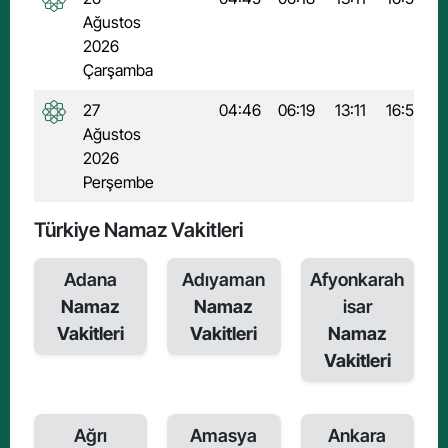
Ağustos
2026
Çarşamba
27
04:46
06:19
13:11
16:54
1
Ağustos
2026
Perşembe
Türkiye Namaz Vakitleri
Adana
Adıyaman
Afyonkarah
Namaz
Namaz
isar
Vakitleri
Vakitleri
Namaz
Vakitleri
Ağrı
Amasya
Ankara