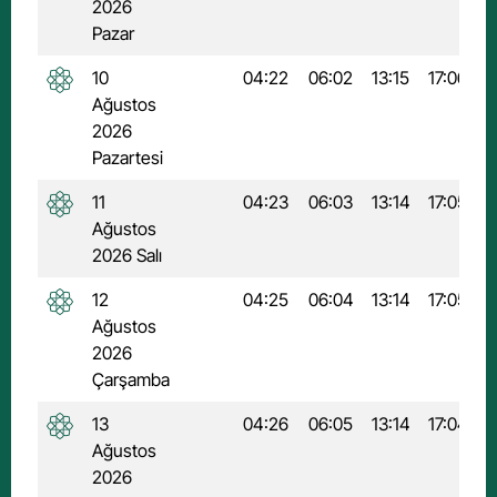
2026
Pazar
10
04:22
06:02
13:15
17:06
2
Ağustos
2026
Pazartesi
11
04:23
06:03
13:14
17:05
2
Ağustos
2026 Salı
12
04:25
06:04
13:14
17:05
2
Ağustos
2026
Çarşamba
13
04:26
06:05
13:14
17:04
2
Ağustos
2026