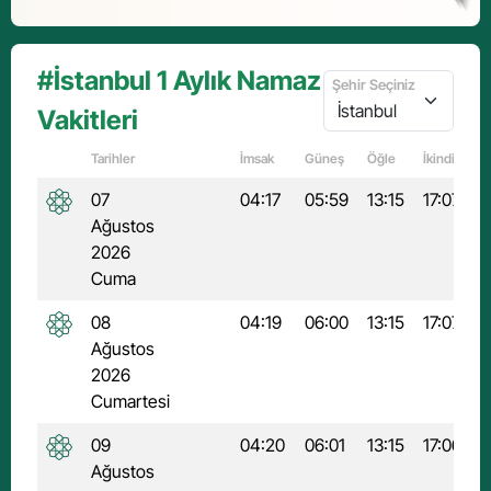
#İstanbul 1 Aylık Namaz
Şehir Seçiniz
Vakitleri
Tarihler
İmsak
Güneş
Öğle
İkindi
A
07
04:17
05:59
13:15
17:07
2
Ağustos
2026
Cuma
08
04:19
06:00
13:15
17:07
2
Ağustos
2026
Cumartesi
09
04:20
06:01
13:15
17:06
2
Ağustos