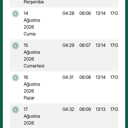
Perşembe
14
04:28
06:06
13:14
17:03
2
Ağustos
2026
Cuma
15
04:29
06:07
13:14
17:03
2
Ağustos
2026
Cumartesi
16
04:31
06:08
13:14
17:02
2
Ağustos
2026
Pazar
17
04:32
06:09
13:13
17:02
2
Ağustos
2026