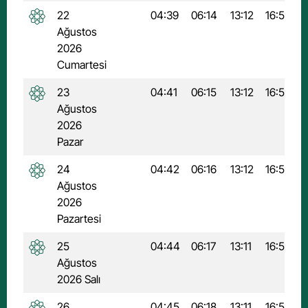
22
04:39
06:14
13:12
16:58
2
Ağustos
2026
Cumartesi
23
04:41
06:15
13:12
16:57
1
Ağustos
2026
Pazar
24
04:42
06:16
13:12
16:56
1
Ağustos
2026
Pazartesi
25
04:44
06:17
13:11
16:56
1
Ağustos
2026 Salı
26
04:45
06:18
13:11
16:55
1