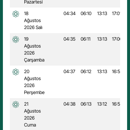
Pazartesi
18
04:34
06:10
13:13
17:01
2
Ağustos
2026 Salı
19
04:35
06:11
13:13
17:00
2
Ağustos
2026
Çarşamba
20
04:37
06:12
13:13
16:59
Ağustos
2026
Perşembe
21
04:38
06:13
13:12
16:59
2
Ağustos
2026
Cuma