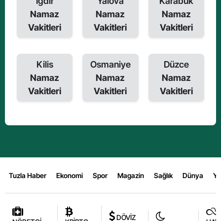
Iğdır
Yalova
Karabük
Namaz
Namaz
Namaz
Vakitleri
Vakitleri
Vakitleri
Kilis
Osmaniye
Düzce
Namaz
Namaz
Namaz
Vakitleri
Vakitleri
Vakitleri
Tuzla Haber
Ekonomi
Spor
Magazin
Sağlık
Dünya
Y
DÖVİZ