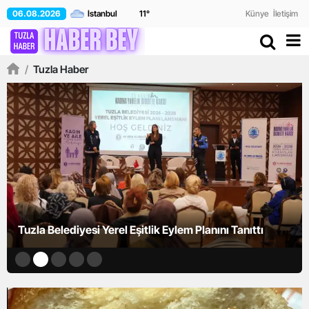
06.08.2026
11
°
Künye
İletişim
/
Tuzla Haber
Tuzla Belediyesi Yerel Eşitlik Eylem Planını Tanıttı