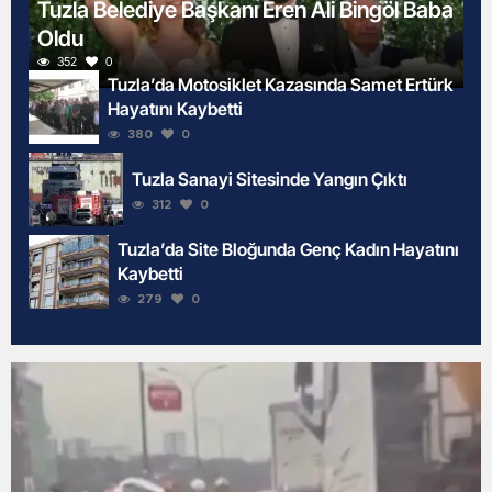
Tuzla Belediye Başkanı Eren Ali Bingöl Baba
Oldu
352
0
Tuzla’da Motosiklet Kazasında Samet Ertürk
Hayatını Kaybetti
380
0
Tuzla Sanayi Sitesinde Yangın Çıktı
312
0
Tuzla’da Site Bloğunda Genç Kadın Hayatını
Kaybetti
279
0