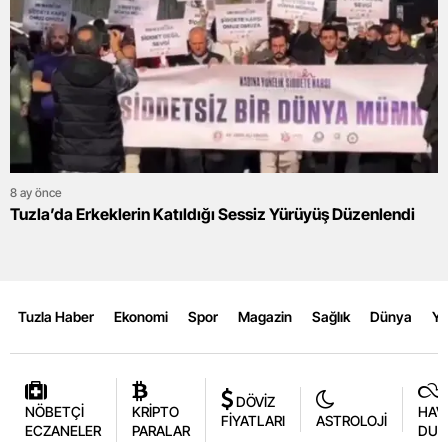
8 ay önce
Tuzla’da Erkeklerin Katıldığı Sessiz Yürüyüş Düzenlendi
Tuzla Haber
Ekonomi
Spor
Magazin
Sağlık
Dünya
Y
DÖVİZ
NÖBETÇİ
KRİPTO
HAV
FİYATLARI
ASTROLOJİ
ECZANELER
PARALAR
DUR