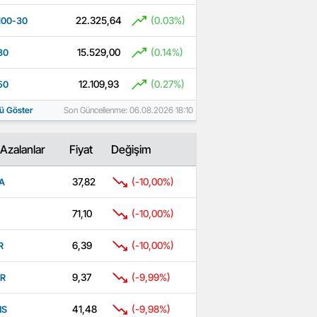
22.325,64
(0.03%)
100-30
15.529,00
(0.14%)
30
12.109,93
(0.27%)
50
ü Göster
Son Güncellenme: 06.08.2026 18:10
Azalanlar
Fiyat
Değişim
37,82
(-10,00%)
A
71,10
(-10,00%)
6,39
(-10,00%)
R
9,37
(-9,99%)
R
41,48
(-9,98%)
MS