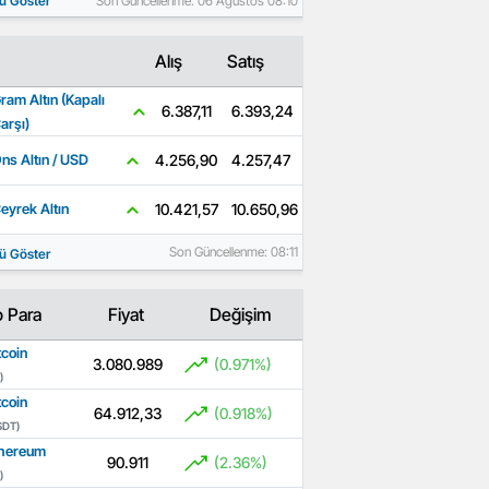
ü Göster
Son Güncellenme: 06 Ağustos 08:10
Alış
Satış
ram Altın (Kapalı
6.393,24
6.387,11
arşı)
4.257,47
4.256,90
ns Altın / USD
10.650,96
10.421,57
eyrek Altın
Son Güncellenme: 08:11
ü Göster
o Para
Fiyat
Değişim
tcoin
3.080.989
(0.971%)
)
tcoin
64.912,33
(0.918%)
SDT)
hereum
90.911
(2.36%)
)