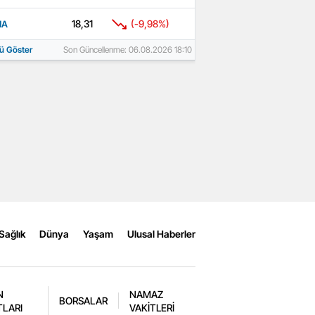
18,31
(-9,98%)
MA
ü Göster
Son Güncellenme: 06.08.2026 18:10
Sağlık
Dünya
Yaşam
Ulusal Haberler
N
NAMAZ
BORSALAR
TLARI
VAKİTLERİ