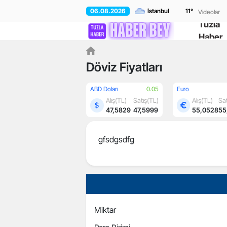
06.08.2026
11
°
Videolar
Tuzla
Haber
Döviz Fiyatları
ABD Doları
0.05
Euro
Alış(TL)
Satış(TL)
Alış(TL)
Sat
47,5829
47,5999
55,0528
55
gfsdgsdfg
Miktar