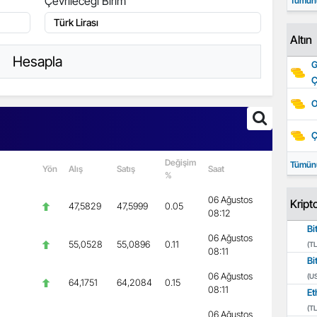
Çevrileceği Birim
Tümün
Altın
Hesapla
G
Ç
O
Ç
Değişim
Tümün
Yön
Alış
Satış
Saat
%
06 Ağustos
Kript
47,5829
47,5999
0.05
08:12
Bi
06 Ağustos
55,0528
55,0896
0.11
(TL
08:11
Bi
06 Ağustos
(U
64,1751
64,2084
0.15
08:11
Et
(TL
06 Ağustos