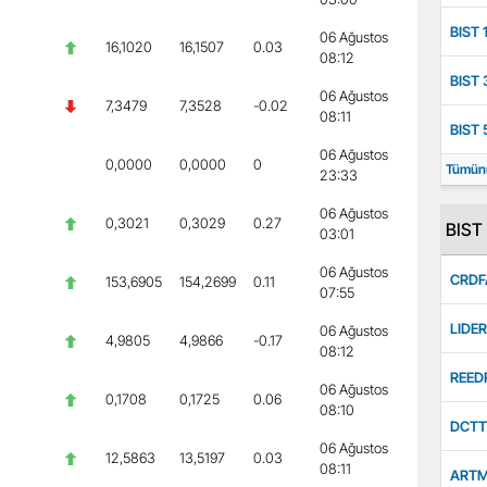
BIST 
06 Ağustos
16,1020
16,1507
0.03
08:12
BIST 
06 Ağustos
7,3479
7,3528
-0.02
08:11
BIST 
06 Ağustos
0,0000
0,0000
0
Tümün
23:33
06 Ağustos
0,3021
0,3029
0.27
BIST 
03:01
06 Ağustos
CRDF
153,6905
154,2699
0.11
07:55
LIDER
06 Ağustos
4,9805
4,9866
-0.17
08:12
REED
06 Ağustos
0,1708
0,1725
0.06
08:10
DCTT
06 Ağustos
12,5863
13,5197
0.03
08:11
ART