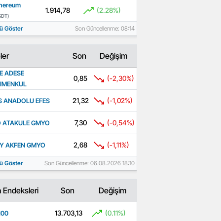
hereum
1.914,78
(2.28%)
SDT)
ü Göster
Son Güncellenme: 08:14
ler
Son
Değişim
E ADESE
0,85
(-2,30%)
IMENKUL
21,32
(-1,02%)
S ANADOLU EFES
7,30
(-0,54%)
 ATAKULE GMYO
2,68
(-1,11%)
Y AKFEN GMYO
ü Göster
Son Güncellenme: 06.08.2026 18:10
 Endeksleri
Son
Değişim
13.703,13
(0.11%)
100