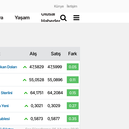
Künye
İletişim
Ulusal
ya
Yaşam
Haberler
z
Alış
Satış
Fark
47,5829
47,5999
kan Doları
0.05
55,0528
55,0896
0.11
64,1751
64,2084
 Sterlini
0.15
0,3021
0,3029
 Yeni
0.27
0,5873
0,5877
ublesi
0.35