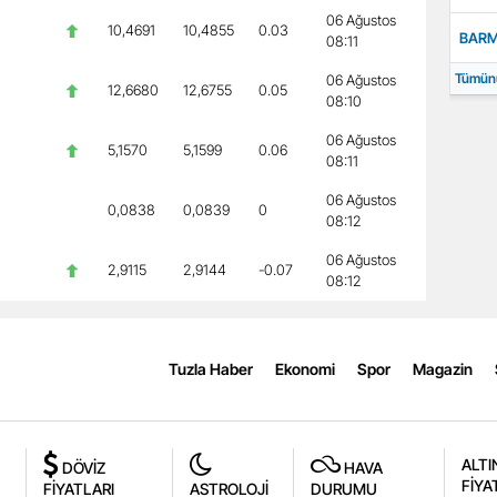
06 Ağustos
10,4691
10,4855
0.03
BAR
08:11
Tümün
06 Ağustos
12,6680
12,6755
0.05
08:10
06 Ağustos
5,1570
5,1599
0.06
08:11
06 Ağustos
0,0838
0,0839
0
08:12
06 Ağustos
2,9115
2,9144
-0.07
08:12
Tuzla Haber
Ekonomi
Spor
Magazin
ALTI
DÖVİZ
HAVA
FİYA
FİYATLARI
ASTROLOJİ
DURUMU