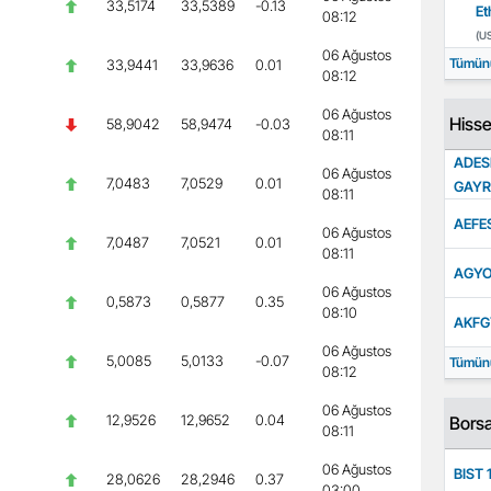
33,5174
33,5389
-0.13
Et
08:12
(U
06 Ağustos
Tümün
33,9441
33,9636
0.01
08:12
06 Ağustos
Hisse
58,9042
58,9474
-0.03
08:11
ADES
06 Ağustos
7,0483
7,0529
0.01
GAYR
08:11
AEFE
06 Ağustos
7,0487
7,0521
0.01
08:11
AGYO
06 Ağustos
0,5873
0,5877
0.35
08:10
AKFG
06 Ağustos
5,0085
5,0133
-0.07
Tümün
08:12
06 Ağustos
12,9526
12,9652
0.04
Borsa
08:11
06 Ağustos
BIST 
28,0626
28,2946
0.37
03:00