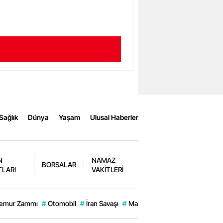
Sağlık
Dünya
Yaşam
Ulusal Haberler
N
NAMAZ
BORSALAR
TLARI
VAKİTLERİ
emur Zammı
#
Otomobil
#
İran Savaşı
#
Manavgat
#
Engin Alkan