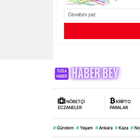
NÖBETÇİ
KRİPTO
ECZANELER
PARALAR
#
Gündem
#
Yaşam
#
Ankara
#
Kaza
#
No