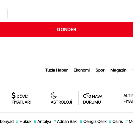
GÖNDER
Tuzla Haber
Ekonomi
Spor
Magazin
ALTI
DÖVİZ
HAVA
FİYA
FİYATLARI
ASTROLOJİ
DURUMU
bonyad
#
Hukuk
#
Antalya
#
Adnan Baki
#
Cengiz Çelik
#
Osiris
#
M