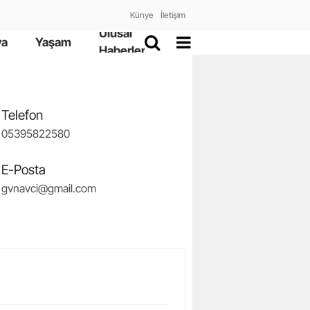
Künye
İletişim
Ulusal
ya
Yaşam
Haberler
Telefon
05395822580
E-Posta
gvnavci@gmail.com