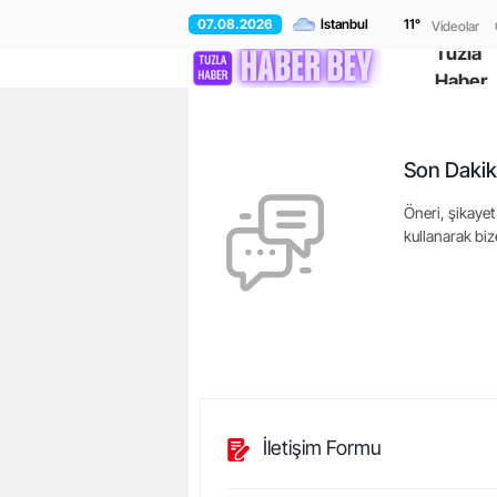
07.08.2026
11
°
Videolar
Tuzla
Haber
Son Dakik
Öneri, şikayet 
kullanarak bize
İletişim Formu