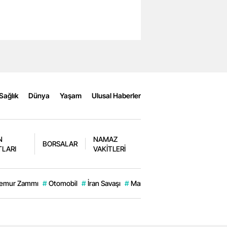
Sağlık
Dünya
Yaşam
Ulusal Haberler
N
NAMAZ
BORSALAR
TLARI
VAKİTLERİ
emur Zammı
#
Otomobil
#
İran Savaşı
#
Manavgat
#
Engin Alkan