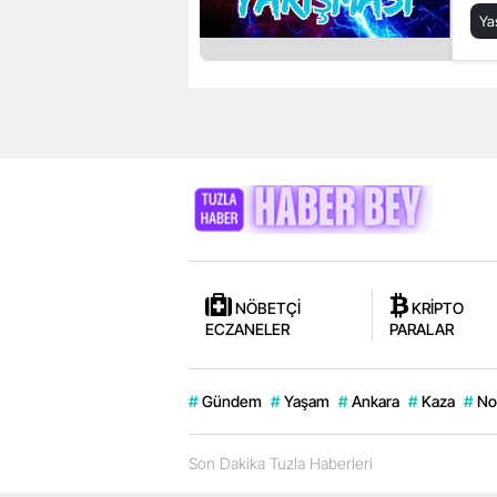
Y
NÖBETÇİ
KRİPTO
ECZANELER
PARALAR
#
Gündem
#
Yaşam
#
Ankara
#
Kaza
#
No
Son Dakika Tuzla Haberleri