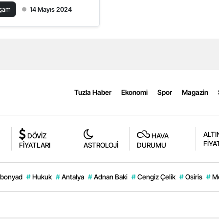
aşam
14 Mayıs 2024
Tuzla Haber
Ekonomi
Spor
Magazin
ALTI
DÖVİZ
HAVA
FİYA
FİYATLARI
ASTROLOJİ
DURUMU
bonyad
#
Hukuk
#
Antalya
#
Adnan Baki
#
Cengiz Çelik
#
Osiris
#
M