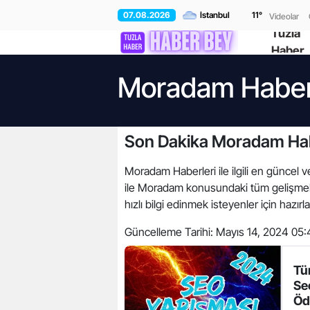
07.08.2026
11
°
Videolar
Tuzla
Haber
Moradam Haber
Son Dakika Moradam Hab
Moradam Haberleri ile ilgili en güncel v
ile Moradam konusundaki tüm gelişmele
hızlı bilgi edinmek isteyenler için hazırl
Güncelleme Tarihi:
Mayıs 14, 2024 05:
Tü
Se
Öd