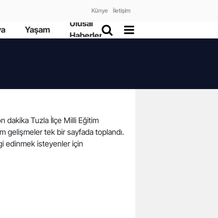
Künye
İletişim
Ulusal
ya
Yaşam
Haberler
on dakika Tuzla İlçe Milli Eğitim
üm gelişmeler tek bir sayfada toplandı.
gi edinmek isteyenler için