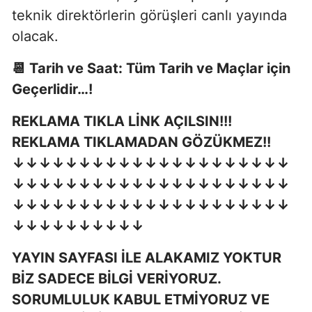
teknik direktörlerin görüşleri canlı yayında
olacak.
📆 Tarih ve Saat: Tüm Tarih ve Maçlar için
Geçerlidir…!
REKLAMA TIKLA LİNK AÇILSIN!!!
REKLAMA TIKLAMADAN GÖZÜKMEZ!!
↓↓↓↓↓↓↓↓↓↓↓↓↓↓↓↓↓↓↓↓↓
↓↓↓↓↓↓↓↓↓↓↓↓↓↓↓↓↓↓↓↓↓
↓↓↓↓↓↓↓↓↓↓↓↓↓↓↓↓↓↓↓↓↓
↓↓↓↓↓↓↓↓↓↓
YAYIN SAYFASI İLE ALAKAMIZ YOKTUR
BİZ SADECE BİLGİ VERİYORUZ.
SORUMLULUK KABUL ETMİYORUZ VE