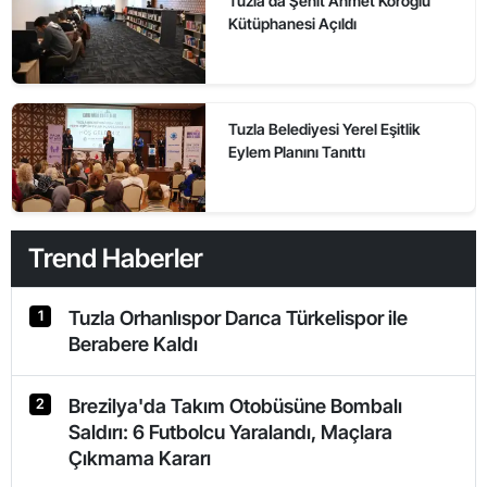
Tuzla’da Şehit Ahmet Köroğlu
Kütüphanesi Açıldı
Tuzla Belediyesi Yerel Eşitlik
Eylem Planını Tanıttı
Trend Haberler
Tuzla Orhanlıspor Darıca Türkelispor ile
1
Berabere Kaldı
Brezilya'da Takım Otobüsüne Bombalı
2
Saldırı: 6 Futbolcu Yaralandı, Maçlara
Çıkmama Kararı