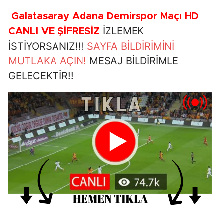
Galatasaray Adana Demirspor Maçı HD
İZLEMEK
CANLI VE ŞİFRESİZ
İSTİYORSANIZ!!!
SAYFA BİLDİRİMİNİ
MUTLAKA AÇIN!
MESAJ BİLDİRİMLE
GELECEKTİR!!