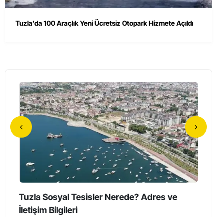
Tuzla’da 100 Araçlık Yeni Ücretsiz Otopark Hizmete Açıldı
e
Tuzla’da Erkeklerin Katıldığı Sessiz Yürüyüş
Tuz
Düzenlendi