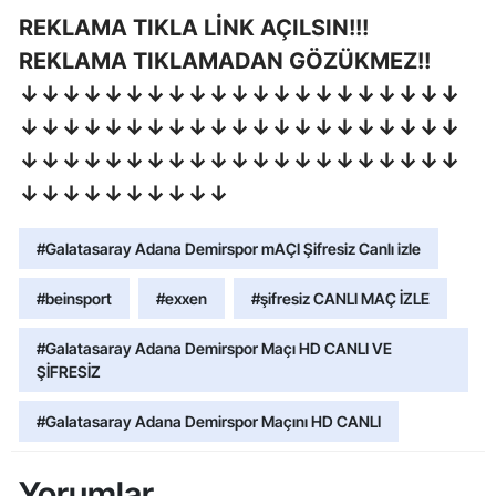
REKLAMA TIKLA LİNK AÇILSIN!!!
REKLAMA TIKLAMADAN GÖZÜKMEZ!!
↓↓↓↓↓↓↓↓↓↓↓↓↓↓↓↓↓↓↓↓↓
↓↓↓↓↓↓↓↓↓↓↓↓↓↓↓↓↓↓↓↓↓
↓↓↓↓↓↓↓↓↓↓↓↓↓↓↓↓↓↓↓↓↓
↓↓↓↓↓↓↓↓↓↓
#Galatasaray Adana Demirspor mAÇI Şifresiz Canlı izle
#beinsport
#exxen
#şifresiz CANLI MAÇ İZLE
#Galatasaray Adana Demirspor Maçı HD CANLI VE
ŞİFRESİZ
#Galatasaray Adana Demirspor Maçını HD CANLI
Yorumlar