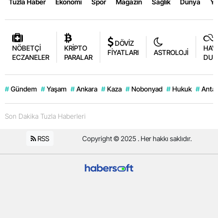
Tuzla Haber
Ekonomi
Spor
Magazin
Sağlık
Dünya
Y
DÖVİZ
NÖBETÇİ
KRİPTO
HAV
FİYATLARI
ASTROLOJİ
ECZANELER
PARALAR
DUR
#
Gündem
#
Yaşam
#
Ankara
#
Kaza
#
Nobonyad
#
Hukuk
#
Antal
Son Dakika Tuzla Haberleri
RSS
Copyright © 2025 . Her hakkı saklıdır.