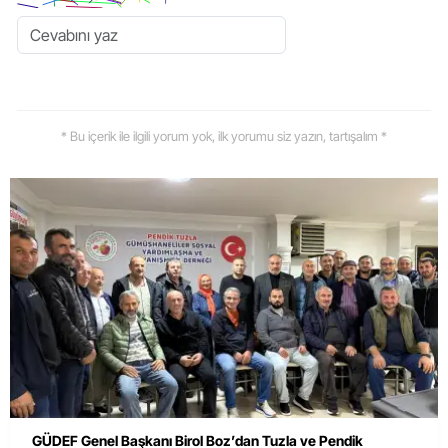
* Bu içerik ile ilgili yorum yok, ilk yorumu siz yazın, tartışalım *
GÜDEF Genel Başkanı Birol Boz’dan Tuzla ve Pendik