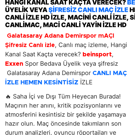
HANGI KANAL SAAT KAÇTA VERECEK?
B
ÜYELIK VEYA
ŞIFRESIZ CANLI MAÇ İZLE
H
CANLI IZLE HD IZLE, MACINI CANLI IZLE,
CANLIMAC, MACI CANLI YAYIN IZLE HD
Galatasaray Adana Demirspor mAÇI
, Canlı maç izleme, Hangi
Şifresiz Canlı izle
Kanal Saat Kaçta verecek?
,
beinsport
Spor Bedava Üyelik veya şifresiz
Exxen
Galatasaray Adana Demirspor
CANLI MAÇ
İZLE
İZLE HEMEN KESİNTİSİZ
🔥 Saha İçi ve Dışı Tüm Heyecan Burada!
Maçının her anını, kritik pozisyonlarını ve
atmosferini kesintisiz bir şekilde yaşamaya
hazır olun. Maç öncesinde takımların son
durum analizleri, oyuncu röportajları ve