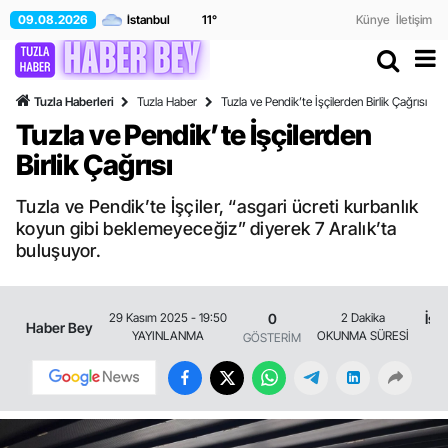
09.08.2026
11
°
Künye
İletişim
Tuzla Haberleri
Tuzla Haber
Tuzla ve Pendik’te İşçilerden Birlik Çağrısı
Tuzla ve Pendik’te İşçilerden
Birlik Çağrısı
Tuzla ve Pendik’te İşçiler, “asgari ücreti kurbanlık
koyun gibi beklemeyeceğiz” diyerek 7 Aralık’ta
buluşuyor.
0
İst
29 Kasım 2025 - 19:50
2 Dakika
Haber Bey
YAYINLANMA
OKUNMA SÜRESİ
GÖSTERİM
Tu