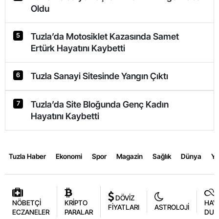
Oldu
Tuzla’da Motosiklet Kazasında Samet
5
Ertürk Hayatını Kaybetti
Tuzla Sanayi Sitesinde Yangın Çıktı
6
Tuzla’da Site Bloğunda Genç Kadın
7
Hayatını Kaybetti
Tuzla Haber
Ekonomi
Spor
Magazin
Sağlık
Dünya
Y
DÖVİZ
NÖBETÇİ
KRİPTO
HAV
FİYATLARI
ASTROLOJİ
ECZANELER
PARALAR
DUR