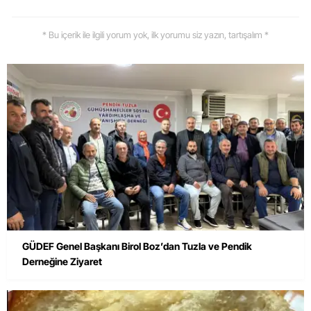
* Bu içerik ile ilgili yorum yok, ilk yorumu siz yazın, tartışalım *
GÜDEF Genel Başkanı Birol Boz’dan Tuzla ve Pendik
Derneğine Ziyaret