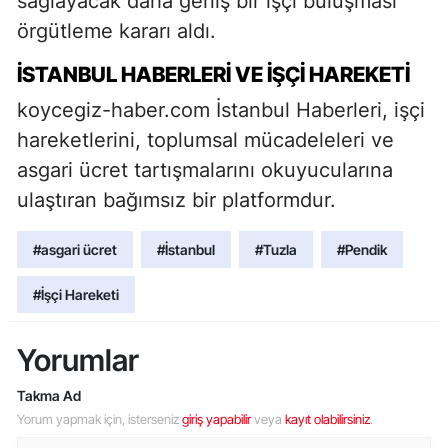
sağlayacak daha geniş bir işçi buluşması
örgütleme kararı aldı.
İSTANBUL HABERLERI VE IŞÇI HAREKETI
koycegiz-haber.com İstanbul Haberleri, işçi
hareketlerini, toplumsal mücadeleleri ve
asgari ücret tartışmalarını okuyucularına
ulaştıran bağımsız bir platformdur.
#asgari ücret
#İstanbul
#Tuzla
#Pendik
#İşçi Hareketi
Yorumlar
Takma Ad
Yorum yapmak için, isterseniz
giriş yapabilir
veya
kayıt olabilirsiniz
.