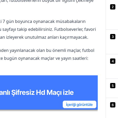
arı, futbolseverlerin büyük bir ilgisini çekmeye 
2
 7 gün boyunca oynanacak müsabakaların 
 sayfayı takip edebilirsiniz. Futbolseverler, favori 
an izleyerek unutulmaz anları kaçırmayacak.
3
nden yayınlanacak olan bu önemli maçlar, futbol 
İşte bugün oynanacak maçlar ve yayın saatleri:
4
5
anlı Şifresiz Hd Maçı izle
İçeriği görüntüle
6