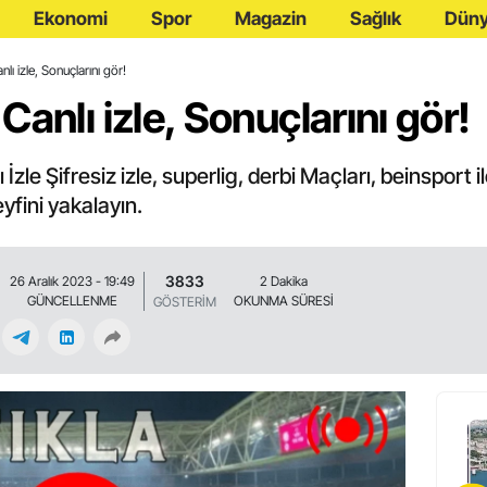
Ekonomi
Spor
Magazin
Sağlık
Dün
lı izle, Sonuçlarını gör!
anlı izle, Sonuçlarını gör!
le Şifresiz izle, superlig, derbi Maçları, beinsport i
eyfini yakalayın.
3833
26 Aralık 2023 - 19:49
2 Dakika
GÜNCELLENME
OKUNMA SÜRESİ
GÖSTERİM