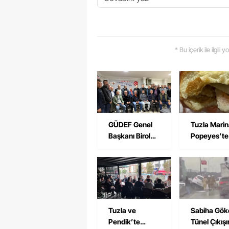
* Bu içerik ile ilgili
GÜDEF Genel
Tuzla Mari
Başkanı Birol
Popeyes’te
Boz’dan Tuzla
Pişmemiş T
ve Pendik
Burger Tepk
Derneğine
Çekti
Ziyaret
Tuzla ve
Sabiha Gök
Pendik’te
Tünel Çıkış