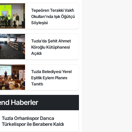
Var mı?
Tepeören Terakki Vakfı
Okulları’nda Işık Öğütçü
Söyleşisi
Tuzla’da Şehit Ahmet
Köroğlu Kütüphanesi
Açıldı
Tuzla Belediyesi Yerel
Eşitlik Eylem Planını
Tanıttı
end Haberler
Tuzla Orhanlıspor Darıca
Türkelispor ile Berabere Kaldı