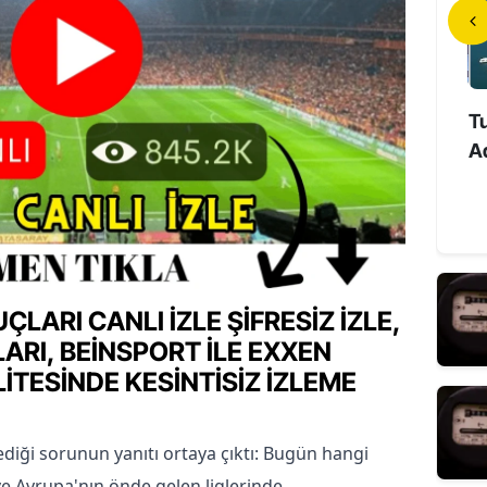
anlı Mahallesi’nde 27
İlk Türk Astronot Tuzla’da
Tu
rik Kesintisi: Ele...
Uzay Deneyimlerini
Ad
Öğrencilerle P...
ARI CANLI İZLE ŞIFRESIZ IZLE,
ARI, BEINSPORT ILE EXXEN
LITESINDE KESINTISIZ IZLEME
diği sorunun yanıtı ortaya çıktı: Bugün hangi 
e Avrupa'nın önde gelen liglerinde 