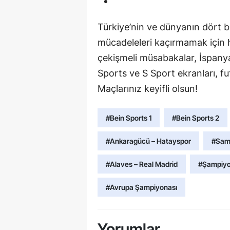
Türkiye’nin ve dünyanın dört bi
mücadeleleri kaçırmamak için h
çekişmeli müsabakalar, İspanya
Sports ve S Sport ekranları, f
Maçlarınız keyifli olsun!
#Bein Sports 1
#Bein Sports 2
#Ankaragücü – Hatayspor
#Sam
#Alaves – Real Madrid
#Şampiyon
#Avrupa Şampiyonası
Yorumlar