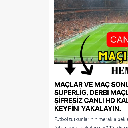
Tuzla Orh
Kasım Elekt
MAÇLAR VE MAÇ SONUÇL
SUPERLIG, DERBI MAÇL
ŞIFRESIZ CANLI HD KA
KEYFINI YAKALAYIN.
Futbol tutkunlarının merakla bekle
futbol müsabakaları var? Türkiye v