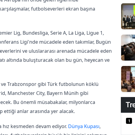
rşılaşmalar, futbolseverleri ekran başına 
Spor Toto Süper Lig'in yanı sıra Premier Lig, Bundesliga, Serie A, La Liga, Ligue 1, 
Konferans Ligi'nde mücadele eden takımlar, Bugün 
everlerini ve uluslararası arenada mücadele eden 
çatı altında buluşturacak olan bu gün, heyecan ve 
 ve Trabzonspor gibi Türk futbolunun köklü 
id, Manchester City, Bayern Münih gibi 
ecek. Bu önemli müsabakalar, milyonlarca 
Tr
p ettiği anlar arasında yer alacak.
1
a hız kesmeden devam ediyor. 
Dünya Kupası
, 