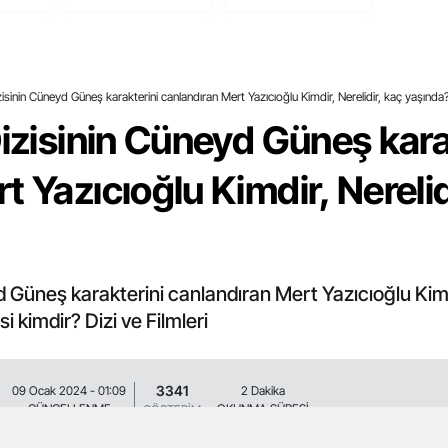
sı
Maçında
Ücretsiz
Maltepe Yıldız
Otopark
Deplasmanında
Hizmete Açıldı
zisinin Cüneyd Güneş karakterini canlandıran Mert Yazıcıoğlu Kimdir, Nerelidir, kaç yaşında
Dizisinin Cüneyd Güneş kara
 Yazıcıoğlu Kimdir, Nerelid
d Güneş karakterini canlandıran Mert Yazıcıoğlu Kimd
i kimdir? Dizi ve Filmleri
3341
09 Ocak 2024 - 01:09
2 Dakika
GÜNCELLENME
OKUNMA SÜRESİ
GÖSTERİM