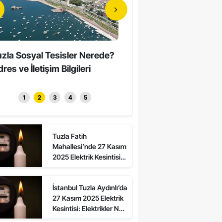
zla Sosyal Tesisler Nerede?
Tuzla’da Erkeklerin Katıld
res ve İletişim Bilgileri
Sessiz Yürüyüş Düzenle
1
2
3
4
5
Tuzla Fatih
Mahallesi’nde 27 Kasım
2025 Elektrik Kesintisi:
Asalet ve Ali Kuşcu
Sokaklarda Elektrikler
İstanbul Tuzla Aydınlı’da
Ne Zaman Gelecek?
27 Kasım 2025 Elektrik
Kesintisi: Elektrikler Ne
Zaman Gelecek, Kesinti