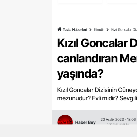
İşçilerden Birlik
Trafik Kaza
Çağrısı
Tuzla Haberleri
Kimdir
Kızıl Goncalar Di
Kızıl Goncalar 
canlandıran Mert
yaşında?
Kızıl Goncalar Dizisinin Cüney
mezunudur? Evli midir? Sevgilis
20 Aralık 2023 - 13:06
Haber Bey
YAYINLANMA