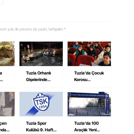
 yorum yok, ilk yorumu siz yazın, tartışalım *
na
Tuzla Orhanlı
Tuzla’da Çocuk
Gişelerinde
Korosu
avuk
Kaza: Semih
Hazırlıklarını
i
Savran Hayatını
Sürdürüyor
Kaybetti
çen
Tuzla Spor
Tuzla’da 100
ında
Kulübü 9. Hafta
Araçlık Yeni