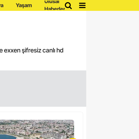
Ulusal
ya
Yaşam
Haberler
le exxen şifresiz canlı hd