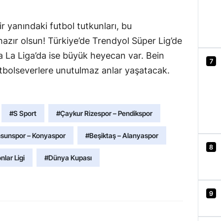
r yanındaki futbol tutkunları, bu
azır olsun! Türkiye’de Trendyol Süper Lig’de
 La Liga’da ise büyük heyecan var. Bein
7
utbolseverlere unutulmaz anlar yaşatacak.
#S Sport
#Çaykur Rizespor – Pendikspor
sunspor – Konyaspor
#Beşiktaş – Alanyaspor
8
lar Ligi
#Dünya Kupası
9