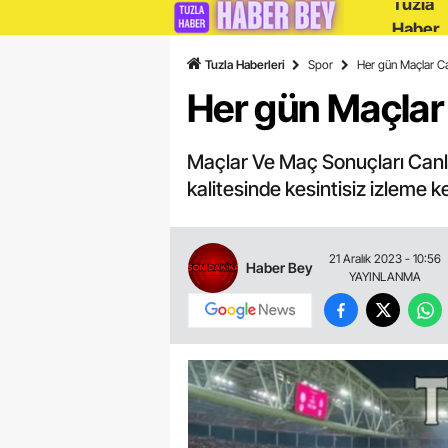
Tuzla
Haber
Tuzla Haberleri
Spor
Her gün Maçlar Can
Her gün Maçlar C
Maçlar Ve Maç Sonuçları Canlı İz
kalitesinde kesintisiz izleme k
21 Aralık 2023 - 10:56
Haber Bey
YAYINLANMA