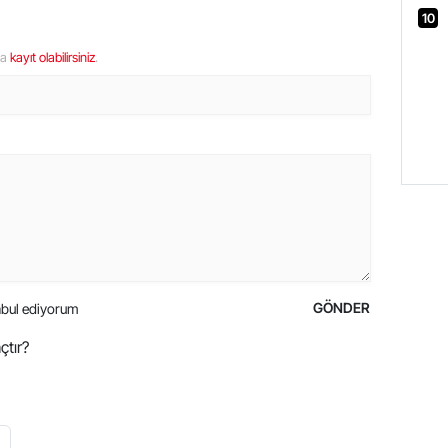
10
ya
kayıt olabilirsiniz
.
GÖNDER
bul ediyorum
çtır?