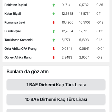
Pakistan Rupisi
0,1714
0,1732
0.35
Katar Riyali
12,6358
13,5754
0.11
Romanya Leyi
10,4900
10,5106
-0.19
Suudi Riyali
12,7054
12,7115
0.03
Tacikistan Somonisi
5,1771
5,1803
0.12
Orta Afrika CFA Frangı
0,0841
0,0841
-0.04
Güney Afrika Randı
2,9483
2,9504
-0.2
Bunlara da göz atın
1
BAE Dirhemi
Kaç Türk Lirası
10
BAE Dirhemi
Kaç Türk Lirası