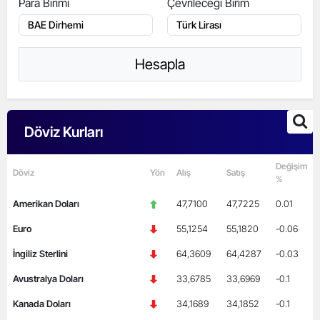
Para Birimi
Çevrileceği Birim
Hesapla
Döviz Kurları
Değişim
Döviz
Yön
Alış
Satış
%
Amerikan Doları
47,7100
47,7225
0.01
Euro
55,1254
55,1820
-0.06
İngiliz Sterlini
64,3609
64,4287
-0.03
Avustralya Doları
33,6785
33,6969
-0.1
Kanada Doları
34,1689
34,1852
-0.1