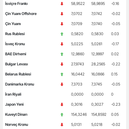
İsviçre Frankı
58,9522
58,9895
-0.16
Çin Yuanı Offshore
7,0702
7,0742
-0.02
Çin Yuanı
7,0709
7,0740
-0.05
Rus Rublesi
0,5820
0,5830
0.03
İsveç Kronu
5,0225
5,0261
-0.17
BAE Dirhemi
12,9860
12,9997
0.02
Bulgar Levası
27,9743
28,2565
-0.22
Belarus Rublesi
16,0442
16,0866
0.15
Danimarka Kronu
7,3703
7,3745
-0.05
İran Riyali
0,0000
0,0000
0
Japon Yeni
0,3016
0,3027
-0.23
Kuveyt Dinarı
154,3246
154,8592
0.05
Norveç Kronu
5,0131
5,0218
-0.02