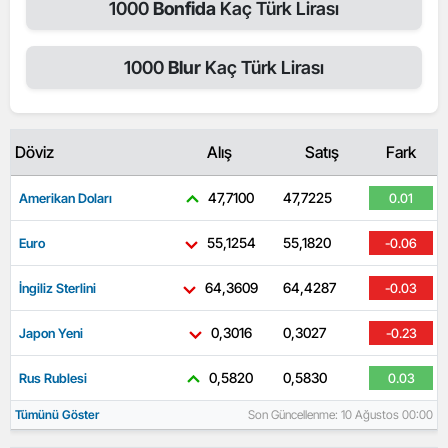
1000
Bonfida
Kaç Türk Lirası
1000
Blur
Kaç Türk Lirası
Döviz
Alış
Satış
Fark
47,7100
47,7225
Amerikan Doları
0.01
55,1254
55,1820
Euro
-0.06
64,3609
64,4287
İngiliz Sterlini
-0.03
0,3016
0,3027
Japon Yeni
-0.23
0,5820
0,5830
Rus Rublesi
0.03
Tümünü Göster
Son Güncellenme: 10 Ağustos 00:00