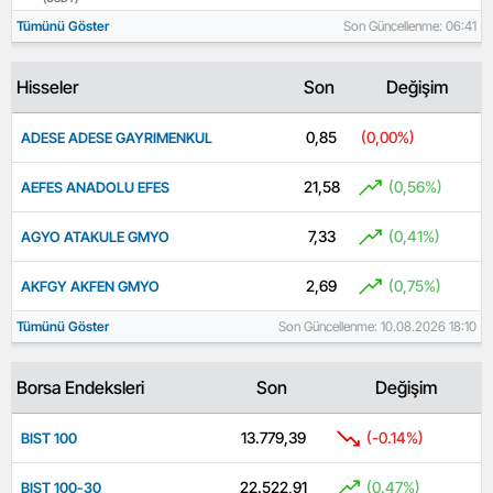
Tümünü Göster
Son Güncellenme: 06:41
Hisseler
Son
Değişim
0,85
(0,00%)
ADESE ADESE GAYRIMENKUL
21,58
(0,56%)
AEFES ANADOLU EFES
7,33
(0,41%)
AGYO ATAKULE GMYO
2,69
(0,75%)
AKFGY AKFEN GMYO
Tümünü Göster
Son Güncellenme: 10.08.2026 18:10
Borsa Endeksleri
Son
Değişim
13.779,39
(-0.14%)
BIST 100
22.522,91
(0.47%)
BIST 100-30