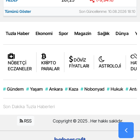
HEDEF
Tümünü Göster
Son Güncellenme: 10.08.2026 18:10
Tuzla Haber
Ekonomi
Spor
Magazin
Sağlık
Dünya
Y
DÖVİZ
NÖBETÇİ
KRİPTO
HAV
FİYATLARI
ASTROLOJİ
ECZANELER
PARALAR
DUR
#
Gündem
#
Yaşam
#
Ankara
#
Kaza
#
Nobonyad
#
Hukuk
#
Antal
Son Dakika Tuzla Haberleri
RSS
Copyright © 2025 . Her hakkı saklıdır.