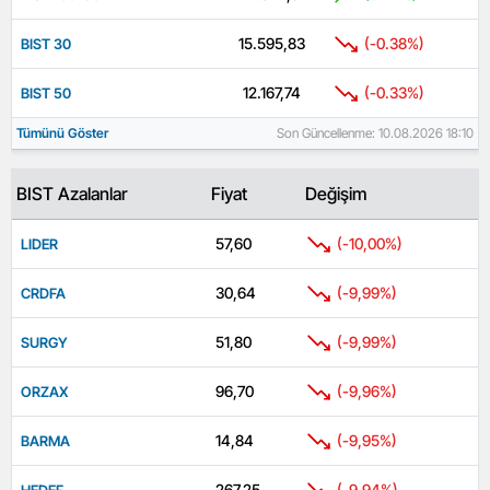
15.595,83
(-0.38%)
BIST 30
12.167,74
(-0.33%)
BIST 50
Tümünü Göster
Son Güncellenme: 10.08.2026 18:10
BIST Azalanlar
Fiyat
Değişim
57,60
(-10,00%)
LIDER
30,64
(-9,99%)
CRDFA
51,80
(-9,99%)
SURGY
96,70
(-9,96%)
ORZAX
14,84
(-9,95%)
BARMA
267,25
(-9,94%)