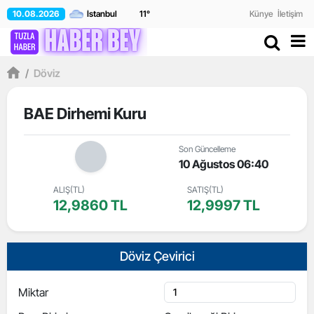
10.08.2026
11
°
Künye
İletişim
/
Döviz
BAE Dirhemi Kuru
Son Güncelleme
10 Ağustos 06:40
ALIŞ(TL)
SATIŞ(TL)
12,9860 TL
12,9997 TL
Döviz Çevirici
Miktar