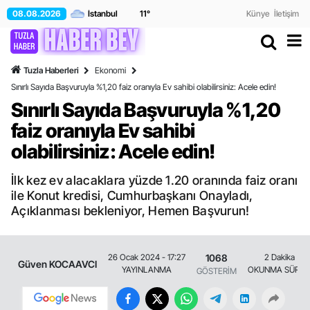
08.08.2026
11
°
Künye
İletişim
Tuzla Haberleri
Ekonomi
Sınırlı Sayıda Başvuruyla %1,20 faiz oranıyla Ev sahibi olabilirsiniz: Acele edin!
Sınırlı Sayıda Başvuruyla %1,20
faiz oranıyla Ev sahibi
olabilirsiniz: Acele edin!
İlk kez ev alacaklara yüzde 1.20 oranında faiz oranı
ile Konut kredisi, Cumhurbaşkanı Onayladı,
Açıklanması bekleniyor, Hemen Başvurun!
1068
26 Ocak 2024 - 17:27
2 Dakika
Güven KOCAAVCI
YAYINLANMA
OKUNMA SÜRES
GÖSTERİM