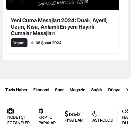
Yeni Cuma Mesajları 2024: Dualı, Ayetli,
Uzun, Kısa, Anlamlı En yeni Hayırlı
Cumalar Mesajları
Yaşam
08 Şubat 2024
Tuzla Haber
Ekonomi
Spor
Magazin
Sağlık
Dünya
Y
DÖVİZ
NÖBETÇİ
KRİPTO
HAV
FİYATLARI
ASTROLOJİ
ECZANELER
PARALAR
DUR