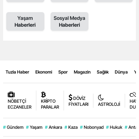
Yaşam
Sosyal Medya
Haberleri
Haberleri
Tuzla Haber
Ekonomi
Spor
Magazin
Sağlık
Dünya
Y
DÖVİZ
NÖBETÇİ
KRİPTO
HAV
FİYATLARI
ASTROLOJİ
ECZANELER
PARALAR
DUR
#
Gündem
#
Yaşam
#
Ankara
#
Kaza
#
Nobonyad
#
Hukuk
#
Antal