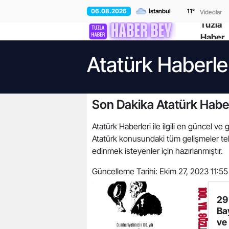
06.08.2026
11
°
Videolar
Tuzla
Haber
Atatürk Haberle
Son Dakika Atatürk Haber
Atatürk Haberleri ile ilgili en güncel ve 
Atatürk konusundaki tüm gelişmeler tek 
edinmek isteyenler için hazırlanmıştır.
Güncelleme Tarihi:
Ekim 27, 2023 11:55
29
Ba
ve