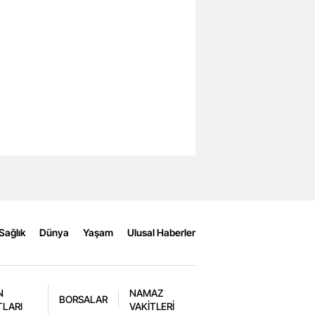
Sağlık
Dünya
Yaşam
Ulusal Haberler
N
NAMAZ
BORSALAR
TLARI
VAKİTLERİ