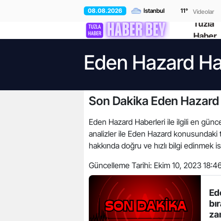
08.08.2026
11
°
Videolar
Tuzla
Haber
Eden Hazard Ha
Son Dakika Eden Hazard 
Eden Hazard Haberleri ile ilgili en günc
analizler ile Eden Hazard konusundaki 
hakkında doğru ve hızlı bilgi edinmek is
Güncelleme Tarihi:
Ekim 10, 2023 18:4
Ed
bır
za