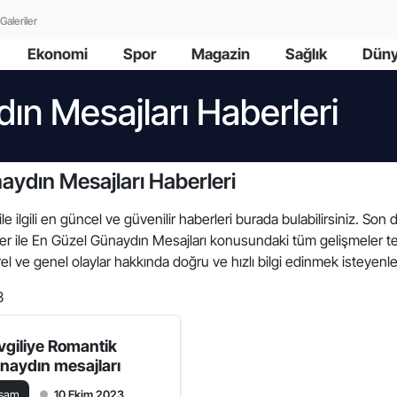
Galeriler
Ekonomi
Spor
Magazin
Sağlık
Dün
ın Mesajları Haberleri
ydın Mesajları Haberleri
e ilgili en güncel ve güvenilir haberleri burada bulabilirsiniz. So
lizler ile En Güzel Günaydın Mesajları konusundaki tüm gelişmeler 
l ve genel olaylar hakkında doğru ve hızlı bilgi edinmek isteyenler
3
vgiliye Romantik
naydın mesajları
aşam
10 Ekim 2023