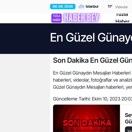
06.08.2026
11
°
Videolar
Tuzla
Haber
En Güzel Günayd
Son Dakika En Güzel Güna
En Güzel Günaydın Mesajları Haberleri il
haberleri, videolar, fotoğraflar ve ana
Güzel Günaydın Mesajları haberleri, yere
Güncelleme Tarihi:
Ekim 10, 2023 20:0
Se
Gü
Y