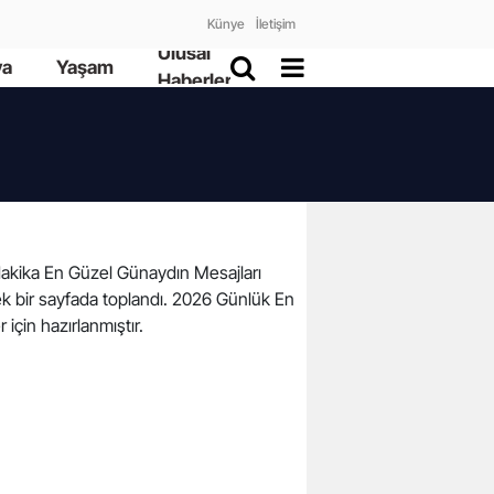
Künye
İletişim
Ulusal
ya
Yaşam
Haberler
n dakika En Güzel Günaydın Mesajları
tek bir sayfada toplandı. 2026 Günlük En
 için hazırlanmıştır.