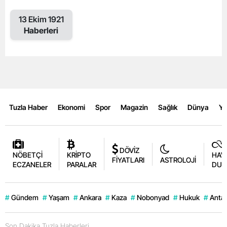
13 Ekim 1921
Haberleri
Tuzla Haber
Ekonomi
Spor
Magazin
Sağlık
Dünya
Y
DÖVİZ
NÖBETÇİ
KRİPTO
HAV
FİYATLARI
ASTROLOJİ
ECZANELER
PARALAR
DUR
#
Gündem
#
Yaşam
#
Ankara
#
Kaza
#
Nobonyad
#
Hukuk
#
Antal
Son Dakika Tuzla Haberleri