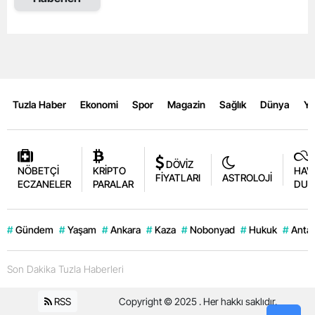
Tuzla Haber
Ekonomi
Spor
Magazin
Sağlık
Dünya
Y
DÖVİZ
NÖBETÇİ
KRİPTO
HAV
FİYATLARI
ASTROLOJİ
ECZANELER
PARALAR
DUR
#
Gündem
#
Yaşam
#
Ankara
#
Kaza
#
Nobonyad
#
Hukuk
#
Antal
Son Dakika Tuzla Haberleri
RSS
Copyright © 2025 . Her hakkı saklıdır.