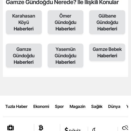
Gamze Gündoğdu Nerede? İle İlişkili Konular
Karahasan
Ömer
Gülbane
Köyü
Gündoğdu
Gündoğdu
Haberleri
Haberleri
Haberleri
Gamze
Yasemün
Gamze Bebek
Gündoğdu
Gündoğdu
Haberleri
Haberleri
Haberleri
Tuzla Haber
Ekonomi
Spor
Magazin
Sağlık
Dünya
Y