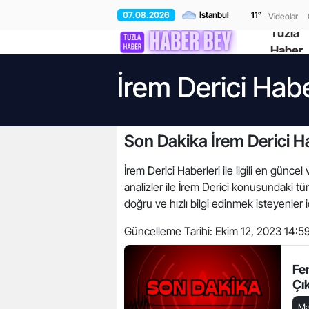
07.08.2026
11
°
Videolar
Tuzla
Haber
İrem Derici Habe
Son Dakika İrem Derici Ha
İrem Derici Haberleri ile ilgili en güncel
analizler ile İrem Derici konusundaki t
doğru ve hızlı bilgi edinmek isteyenler i
Güncelleme Tarihi:
Ekim 12, 2023 14:5
Fe
Çık
Ma