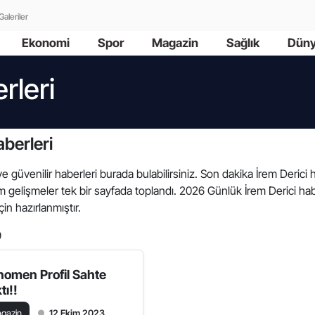
Galeriler
Ekonomi
Spor
Magazin
Sağlık
Dün
rleri
berleri
 ve güvenilir haberleri burada bulabilirsiniz. Son dakika İrem Derici h
üm gelişmeler tek bir sayfada toplandı. 2026 Günlük İrem Derici hab
çin hazırlanmıştır.
9
nomen Profil Sahte
tı!!
gazin
12 Ekim 2023