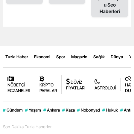
u Seo
Haberleri
Tuzla Haber
Ekonomi
Spor
Magazin
Sağlık
Dünya
Y
DÖVİZ
NÖBETÇİ
KRİPTO
HAV
FİYATLARI
ASTROLOJİ
ECZANELER
PARALAR
DUR
#
Gündem
#
Yaşam
#
Ankara
#
Kaza
#
Nobonyad
#
Hukuk
#
Antal
Son Dakika Tuzla Haberleri