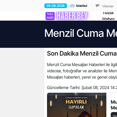
08.08.2026
11
°
Videolar
Tuzla
Haber
Menzil Cuma Mes
Son Dakika Menzil Cuma 
Menzil Cuma Mesajları Haberleri ile ilgi
videolar, fotoğraflar ve analizler ile
Mesajları haberleri, yerel ve genel olayl
Güncelleme Tarihi:
Şubat 08, 2024 14:
Mu
Me
Y