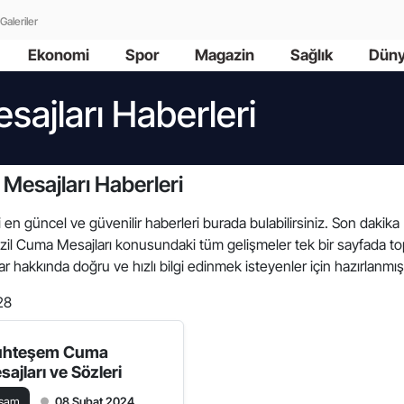
Galeriler
Ekonomi
Spor
Magazin
Sağlık
Dün
ajları Haberleri
Mesajları Haberleri
li en güncel ve güvenilir haberleri burada bulabilirsiniz. Son dakik
 Menzil Cuma Mesajları konusundaki tüm gelişmeler tek bir sayfada
ar hakkında doğru ve hızlı bilgi edinmek isteyenler için hazırlanmış
28
hteşem Cuma
sajları ve Sözleri
aşam
08 Şubat 2024