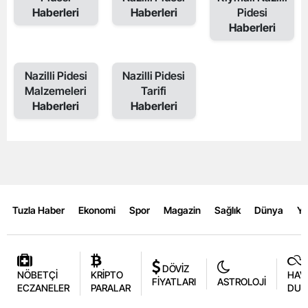
Haberleri
Haberleri
Pidesi
Haberleri
Nazilli Pidesi
Nazilli Pidesi
Malzemeleri
Tarifi
Haberleri
Haberleri
Tuzla Haber
Ekonomi
Spor
Magazin
Sağlık
Dünya
Y
DÖVİZ
NÖBETÇİ
KRİPTO
HAV
FİYATLARI
ASTROLOJİ
ECZANELER
PARALAR
DUR