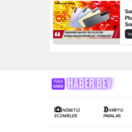
Sa
Plu
So
Y
NÖBETÇİ
KRİPTO
ECZANELER
PARALAR