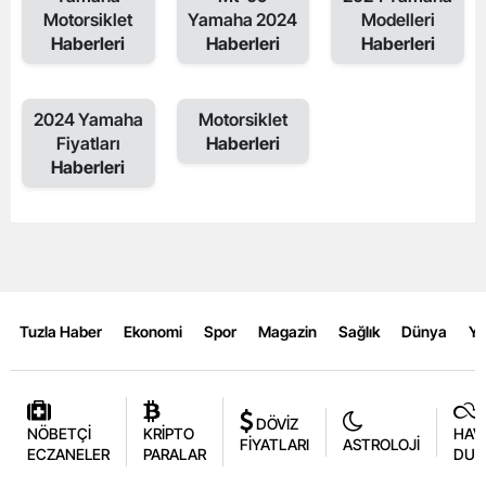
Motorsiklet
Yamaha 2024
Modelleri
Haberleri
Haberleri
Haberleri
2024 Yamaha
Motorsiklet
Fiyatları
Haberleri
Haberleri
Tuzla Haber
Ekonomi
Spor
Magazin
Sağlık
Dünya
Y
DÖVİZ
NÖBETÇİ
KRİPTO
HAV
FİYATLARI
ASTROLOJİ
ECZANELER
PARALAR
DUR