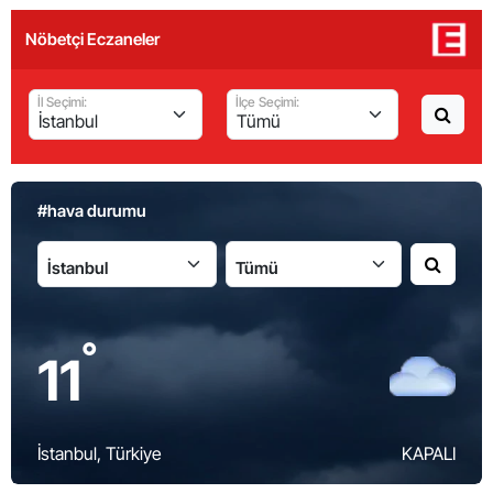
Nöbetçi Eczaneler
İl Seçimi:
İlçe Seçimi:
#hava durumu
İl:
İlçe:
°
11
İstanbul
, Türkiye
KAPALI