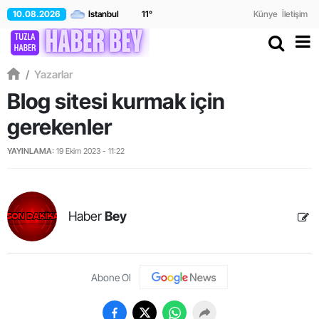
10.08.2026
11
°
Künye
İletişim
/
Yazarlar
Blog sitesi kurmak için
gerekenler
YAYINLAMA:
19 Ekim 2023 - 11:22
Haber
Bey
Abone Ol