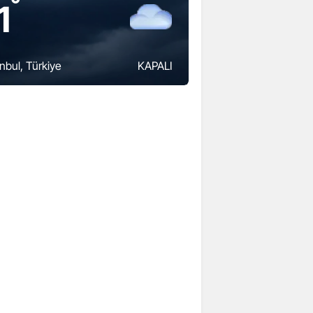
°
1
anbul
, Türkiye
KAPALI