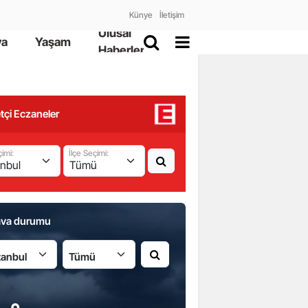
Künye
İletişim
Ulusal
ya
Yaşam
Haberler
tçi Eczaneler
çimi:
İlçe Seçimi:
ava durumu
İlçe: