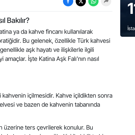
1
ıl Bakılır?
İst
katina ya da kahve fincanı kullanılarak
pratiğidir. Bu gelenek, özellikle Türk kahvesi
nellikle aşk hayatı ve ilişkilerle ilgili
 amaçlar. İşte Katina Aşk Falı'nın nasıl
ki kahvenin içilmesidir. Kahve içildikten sonra
telvesi ve bazen de kahvenin tabanında
nın üzerine ters çevrilerek konulur. Bu