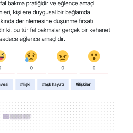
 fal bakma pratiğidir ve eğlence amaçlı
mleri, kişilere duygusal bir bağlamda
akkında derinlemesine düşünme fırsatı
ır ki, bu tür fal bakmalar gerçek bir kehanet
 sadece eğlence amaçlıdır.
0
0
0
0
hvesi
#İlişki
#aşk hayatı
#ilişkiler