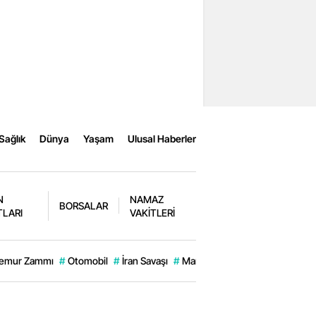
Sağlık
Dünya
Yaşam
Ulusal Haberler
N
NAMAZ
BORSALAR
TLARI
VAKİTLERİ
emur Zammı
#
Otomobil
#
İran Savaşı
#
Manavgat
#
Engin Alkan