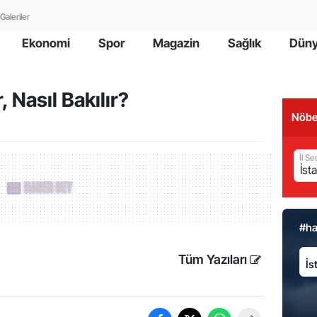
Galeriler
Ekonomi
Spor
Magazin
Sağlık
Dün
, Nasıl Bakılır?
Nöbe
İl Se
#h
İl:
Tüm Yazıları