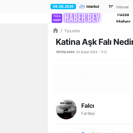
08.08.2026
11
°
Videolar
Tuzla
Haber
/
Yazarlar
Katina Aşk Falı Nedir
YAYINLAMA:
03 Şubat 2024 - 11:12
Falcı
Fal Beyi