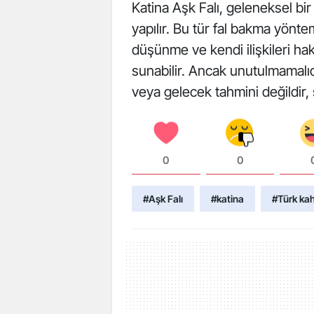
Katina Aşk Falı, geleneksel bir
yapılır. Bu tür fal bakma yönte
düşünme ve kendi ilişkileri h
sunabilir. Ancak unutulmamalıd
veya gelecek tahmini değildir,
0
0
#Aşk Falı
#katina
#Türk ka