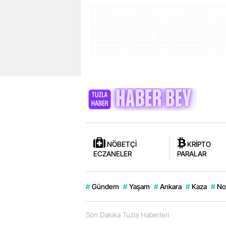
NÖBETÇİ
KRİPTO
ECZANELER
PARALAR
#
Gündem
#
Yaşam
#
Ankara
#
Kaza
#
No
Son Dakika Tuzla Haberleri