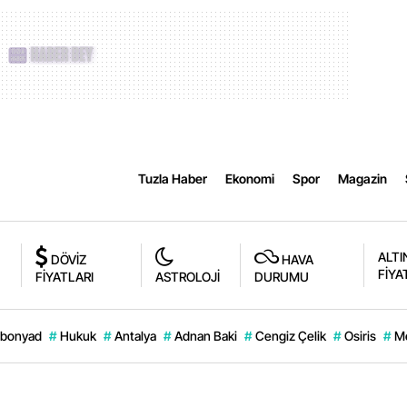
Tuzla Haber
Ekonomi
Spor
Magazin
ALTI
DÖVİZ
HAVA
FİYA
FİYATLARI
ASTROLOJİ
DURUMU
bonyad
#
Hukuk
#
Antalya
#
Adnan Baki
#
Cengiz Çelik
#
Osiris
#
M