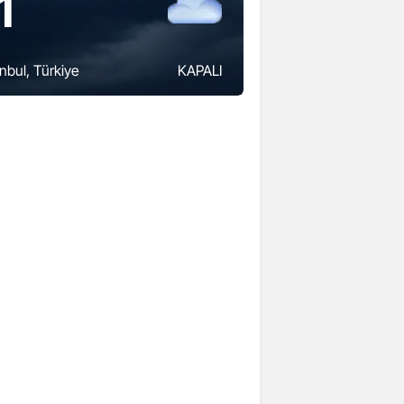
1
anbul
, Türkiye
KAPALI