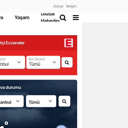
Künye
İletişim
Ulusal
ya
Yaşam
Haberler
tçi Eczaneler
çimi:
İlçe Seçimi:
ava durumu
İlçe:
°