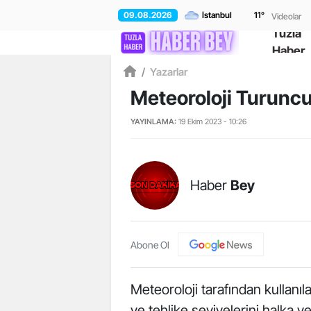
09.08.2026
11
°
Videolar
Tuzla
Haber
/
Yazarlar
Meteoroloji Turuncu
YAYINLAMA:
19 Ekim 2023 - 10:26
Haber
Bey
Abone Ol
Meteoroloji tarafından kullanıla
ve tehlike seviyelerini halka ve 