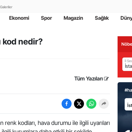
Galeriler
Ekonomi
Spor
Magazin
Sağlık
Dün
 kod nedir?
Nöbe
İl Se
Tüm Yazıları
#h
İl:
n renk kodları, hava durumu ile ilgili uyarıları
ilgili kurumlara daha etkili bir şekilde