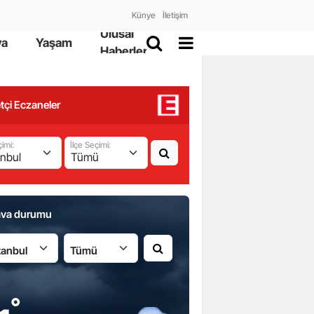
Künye
İletişim
Ulusal
ya
Yaşam
Haberler
tçi Eczaneler
çimi:
İlçe Seçimi:
ava durumu
İlçe:
°