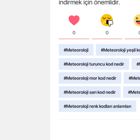
indirmek için önemlidir.
0
0
#Meteoroloji
#Meteoroloji yeşil k
#Meteoroloji turuncu kod nedir
#
#Meteoroloji mor kod nedir
#Mete
#Meteoroloji sarı kod nedir
#Meteo
#Meteoroloji renk kodları anlamları