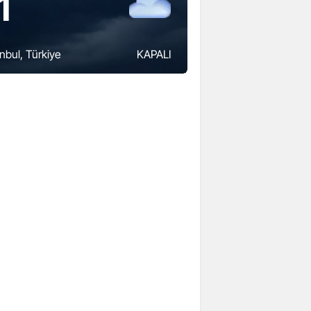
1
anbul
, Türkiye
KAPALI