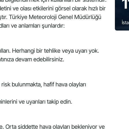
1
tini ve olası etkilerini görsel olarak hızlı bir
ıştır. Türkiye Meteoroloji Genel Müdürlüğü
İst
arı ve anlamları şunlardır:
arı. Herhangi bir tehlike veya uyarı yok.
ınıza devam edebilirsiniz.
 risk bulunmakta, hafif hava olayları
erini ve uyarıları takip edin.
e. Orta şiddette hava olayları bekleniyor ve