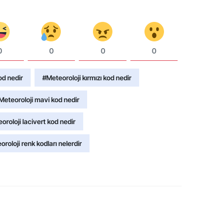
0
0
0
0
od nedir
#Meteoroloji kırmızı kod nedir
Meteoroloji mavi kod nedir
oroloji lacivert kod nedir
roloji renk kodları nelerdir