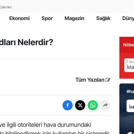
Galeriler
Ekonomi
Spor
Magazin
Sağlık
Dün
ları Nelerdir?
Nöbe
İl Se
Tüm Yazıları
#h
İl:
ve ilgili otoriteleri hava durumundaki
 bilgilendirmek için kullanılan bir sistemdir.