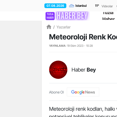
07.08.2026
11
°
Videolar
Tuzla
Haber
/
Yazarlar
Meteoroloji Renk Kod
YAYINLAMA:
19 Ekim 2023 - 10:28
Haber
Bey
Abone Ol
Meteoroloji renk kodları, halkı 
potansiyel tehlikeler konusunda