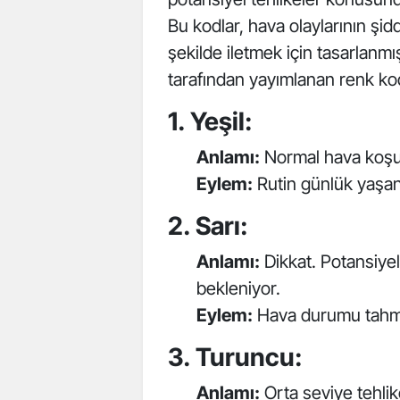
Bu kodlar, hava olaylarının şidde
şekilde iletmek için tasarlanm
tarafından yayımlanan renk kodl
1. Yeşil:
Anlamı:
Normal hava koşull
Eylem:
Rutin günlük yaşant
2. Sarı:
Anlamı:
Dikkat. Potansiyel
bekleniyor.
Eylem:
Hava durumu tahminl
3. Turuncu:
Anlamı:
Orta seviye tehlik