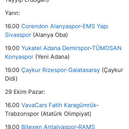
Yarın:
16.00
Corendon Alanyaspor
-
EMS Yapı
Sivasspor
(Alanya Oba)
19.00
Yukatel Adana Demirspor
-
TÜMOSAN
Konyaspor
(Yeni Adana)
19.00
Çaykur Rizespor-Galatasaray
(Çaykur
Didi)
29 Ekim Pazar:
16.00
VavaCars Fatih Karagümrük
-
Trabzonspor (Atatürk Olimpiyat)
19.00
Bitexen Antalyaspor
-
RAMS