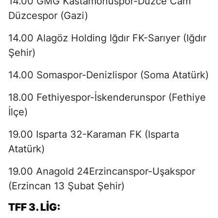
14.00 GMG Kastamonuspor-Düzce Cam
Düzcespor (Gazi)
14.00 Alagöz Holding Iğdır FK-Sarıyer (Iğdır
Şehir)
14.00 Somaspor-Denizlispor (Soma Atatürk)
18.00 Fethiyespor-İskenderunspor (Fethiye
İlçe)
19.00 Isparta 32-Karaman FK (Isparta
Atatürk)
19.00 Anagold 24Erzincanspor-Uşakspor
(Erzincan 13 Şubat Şehir)
TFF 3. LIG: