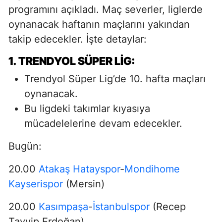
programını açıkladı. Maç severler, liglerde
oynanacak haftanın maçlarını yakından
takip edecekler. İşte detaylar:
1. TRENDYOL SÜPER LIG:
Trendyol Süper Lig’de 10. hafta maçları
oynanacak.
Bu ligdeki takımlar kıyasıya
mücadelelerine devam edecekler.
Bugün:
20.00
Atakaş Hatayspor
-
Mondihome
Kayserispor
(Mersin)
20.00
Kasımpaşa
-
İstanbulspor
(Recep
Tayyip Erdoğan)