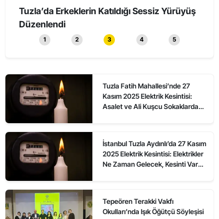
Tuzla’da Erkeklerin Katıldığı Sessiz Yürüyüş
Tuzl
Düzenlendi
1
2
3
4
5
Tuzla Fatih Mahallesi’nde 27
Kasım 2025 Elektrik Kesintisi:
Asalet ve Ali Kuşcu Sokaklarda
Elektrikler Ne Zaman Gelecek?
İstanbul Tuzla Aydınlı’da 27 Kasım
2025 Elektrik Kesintisi: Elektrikler
Ne Zaman Gelecek, Kesinti Var
mı?
Tepeören Terakki Vakfı
Okulları’nda Işık Öğütçü Söyleşisi