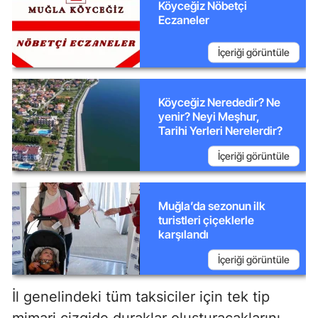
Köyceğiz Nöbetçi
Eczaneler
İçeriği görüntüle
Köyceğiz Nerededir? Ne
yenir? Neyi Meşhur,
Tarihi Yerleri Nerelerdir?
İçeriği görüntüle
Muğla’da sezonun ilk
turistleri çiçeklerle
karşılandı
İçeriği görüntüle
İl genelindeki tüm taksiciler için tek tip