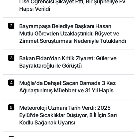
Lise Öğrencisi Şikayet Etti, Bir Şüpheliye Ev
Hapsi Verildi
Bayrampaşa Belediye Başkanı Hasan
2
Mutlu Görevden Uzaklaştırıldı: Rüşvet ve
Zimmet Soruşturması Nedeniyle Tutuklandı
Bakan Fidan’dan Kritik Ziyaret: Güler ve
3
Bayraktaroğlu ile Görüştü
Muğla'da Dehşet Saçan Damada 3 Kez
4
Ağırlaştırılmış Müebbet ve 31 Yıl Hapis
Meteoroloji Uzmanı Tarih Verdi: 2025
5
Eylül’de Sıcaklıklar Düşüyor, 8 İl İçin Sarı
Kodlu Sağanak Uyarısı