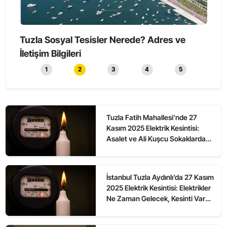
Tuzla’da Erkeklerin Katıldığı Sessiz Yürüyüş
Tuzl
Düzenlendi
1
2
3
4
5
Tuzla Fatih Mahallesi’nde 27
Kasım 2025 Elektrik Kesintisi:
Asalet ve Ali Kuşcu Sokaklarda
Elektrikler Ne Zaman Gelecek?
İstanbul Tuzla Aydınlı’da 27 Kasım
2025 Elektrik Kesintisi: Elektrikler
Ne Zaman Gelecek, Kesinti Var
mı?