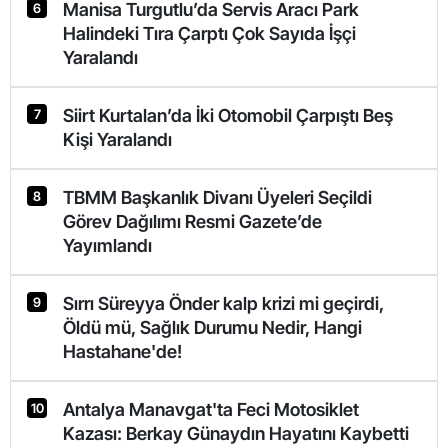
Manisa Turgutlu’da Servis Aracı Park
6
Halindeki Tıra Çarptı Çok Sayıda İşçi
Yaralandı
Siirt Kurtalan’da İki Otomobil Çarpıştı Beş
7
Kişi Yaralandı
TBMM Başkanlık Divanı Üyeleri Seçildi
8
Görev Dağılımı Resmi Gazete’de
Yayımlandı
Sırrı Süreyya Önder kalp krizi mi geçirdi,
9
Öldü mü, Sağlık Durumu Nedir, Hangi
Hastahane'de!
Antalya Manavgat'ta Feci Motosiklet
10
Kazası: Berkay Günaydın Hayatını Kaybetti