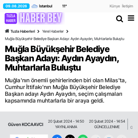
09.08.2026
11
°
Künye
İletişim
Tuzla Haberleri
Yerel Haberler
Muğla Büyükşehir Belediye Başkan Adayı: Aydın Ayaydın, Muhtarlarla Buluştu
Muğla Büyükşehir Belediye
Başkan Adayı: Aydın Ayaydın,
Muhtarlarla Buluştu
Muğla'nın önemli şehirlerinden biri olan Milas'ta,
Cumhur İttifakı'nın Muğla Büyükşehir Belediye
Başkan adayı Aydın Ayaydın, seçim çalışmaları
kapsamında muhtarlarla bir araya geldi.
8
20 Şubat 2024 - 14:50
20 Şubat 2024 - 14:54
Güven KOCAAVCI
YAYINLANMA
GÜNCELLENME
GÖS