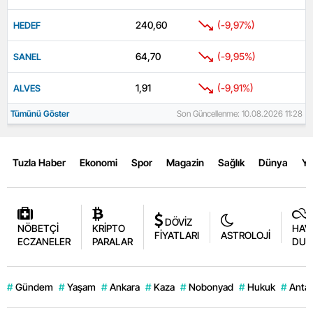
240,60
(-9,97%)
HEDEF
64,70
(-9,95%)
SANEL
1,91
(-9,91%)
ALVES
Tümünü Göster
Son Güncellenme: 10.08.2026 11:28
Tuzla Haber
Ekonomi
Spor
Magazin
Sağlık
Dünya
Y
DÖVİZ
NÖBETÇİ
KRİPTO
HAV
FİYATLARI
ASTROLOJİ
ECZANELER
PARALAR
DUR
#
Gündem
#
Yaşam
#
Ankara
#
Kaza
#
Nobonyad
#
Hukuk
#
Antal