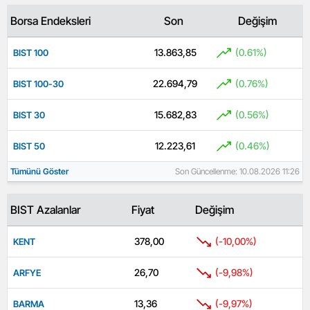
Borsa Endeksleri
Son
Değişim
13.863,85
(0.61%)
BIST 100
22.694,79
(0.76%)
BIST 100-30
15.682,83
(0.56%)
BIST 30
12.223,61
(0.46%)
BIST 50
Tümünü Göster
Son Güncellenme: 10.08.2026 11:26
BIST Azalanlar
Fiyat
Değişim
378,00
(-10,00%)
KENT
26,70
(-9,98%)
ARFYE
13,36
(-9,97%)
BARMA