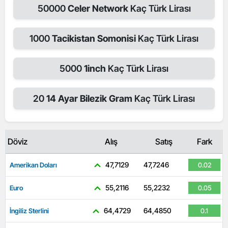
50000
Celer Network
Kaç Türk Lirası
1000
Tacikistan Somonisi
Kaç Türk Lirası
5000
1inch
Kaç Türk Lirası
20
14 Ayar Bilezik Gram
Kaç Türk Lirası
Döviz
Alış
Satış
Fark
47,7129
47,7246
Amerikan Doları
0.02
55,2116
55,2232
Euro
0.05
64,4729
64,4850
İngiliz Sterlini
0.1