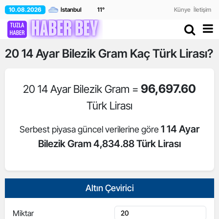
10.08.2026
11
°
Künye
İletişim
20
14 Ayar Bilezik Gram
Kaç Türk Lirası?
96,697.60
20 14 Ayar Bilezik Gram =
Türk Lirası
1 14 Ayar
Serbest piyasa güncel verilerine göre
Bilezik Gram 4,834.88 Türk Lirası
Altın Çevirici
Miktar