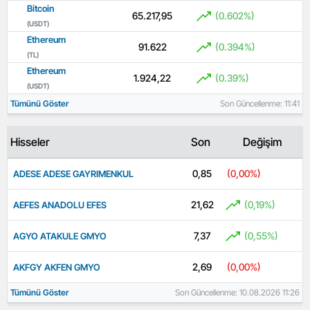
Bitcoin
65.217,95
(0.602%)
(USDT)
Ethereum
91.622
(0.394%)
(TL)
Ethereum
1.924,22
(0.39%)
(USDT)
Tümünü Göster
Son Güncellenme: 11:41
Hisseler
Son
Değişim
0,85
(0,00%)
ADESE ADESE GAYRIMENKUL
21,62
(0,19%)
AEFES ANADOLU EFES
7,37
(0,55%)
AGYO ATAKULE GMYO
2,69
(0,00%)
AKFGY AKFEN GMYO
Tümünü Göster
Son Güncellenme: 10.08.2026 11:26