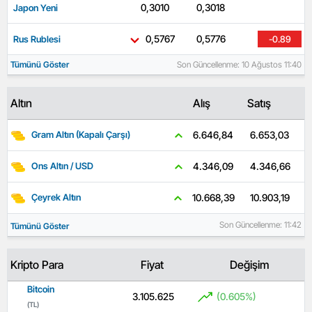
0,3010
0,3018
Japon Yeni
-0.46
0,5767
0,5776
Rus Rublesi
-0.89
Tümünü Göster
Son Güncellenme: 10 Ağustos 11:40
Altın
Alış
Satış
6.653,03
6.646,84
Gram Altın (Kapalı Çarşı)
4.346,66
4.346,09
Ons Altın / USD
10.903,19
10.668,39
Çeyrek Altın
Son Güncellenme: 11:42
Tümünü Göster
Kripto Para
Fiyat
Değişim
Bitcoin
3.105.625
(0.605%)
(TL)