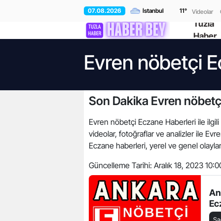
07.08.2026
11
°
Videolar
Tuzla
Haber
Evren nöbetçi E
Son Dakika Evren nöbetç
Evren nöbetçi Eczane Haberleri ile ilgil
videolar, fotoğraflar ve analizler ile 
Eczane haberleri, yerel ve genel olaylar
Güncelleme Tarihi:
Aralık 18, 2023 10:0
An
Ec
Sa