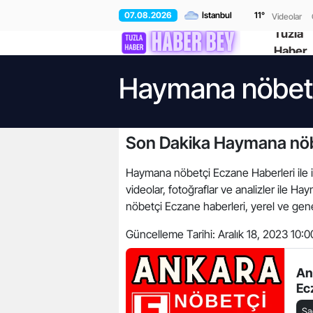
07.08.2026
11
°
Videolar
Tuzla
Haber
Haymana nöbetç
Son Dakika Haymana nöb
Haymana nöbetçi Eczane Haberleri ile il
videolar, fotoğraflar ve analizler ile
nöbetçi Eczane haberleri, yerel ve genel
Güncelleme Tarihi:
Aralık 18, 2023 10:0
An
Ec
Sa