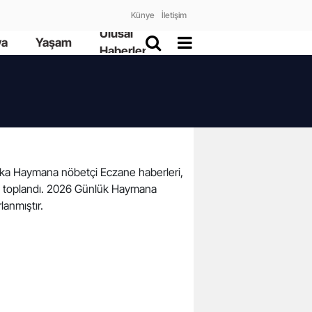
Künye
İletişim
Ulusal
ya
Yaşam
Haberler
akika Haymana nöbetçi Eczane haberleri,
ada toplandı. 2026 Günlük Haymana
lanmıştır.