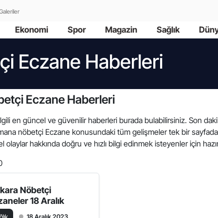
Galeriler
Ekonomi
Spor
Magazin
Sağlık
Dün
i Eczane Haberleri
etçi Eczane Haberleri
gili en güncel ve güvenilir haberleri burada bulabilirsiniz. Son d
 Haymana nöbetçi Eczane konusundaki tüm gelişmeler tek bir sayf
 olaylar hakkında doğru ve hızlı bilgi edinmek isteyenler için hazır
0
kara Nöbetçi
zaneler 18 Aralık
ğlık
18 Aralık 2023