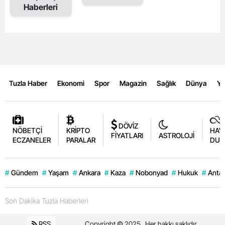
Haberleri
Tuzla Haber
Ekonomi
Spor
Magazin
Sağlık
Dünya
Y
DÖVİZ
NÖBETÇİ
KRİPTO
HAV
FİYATLARI
ASTROLOJİ
ECZANELER
PARALAR
DUR
#
Gündem
#
Yaşam
#
Ankara
#
Kaza
#
Nobonyad
#
Hukuk
#
Antal
Son Dakika Tuzla Haberleri
RSS
Copyright © 2025 . Her hakkı saklıdır.