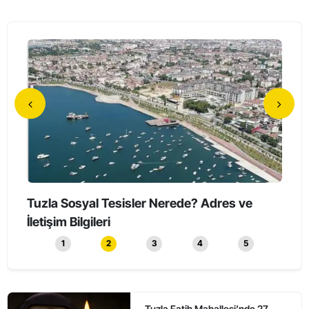
Tuzla’da Erkeklerin Katıldığı Sessiz Yürüyüş
Tuzl
Düzenlendi
1
2
3
4
5
Tuzla Fatih Mahallesi’nde 27