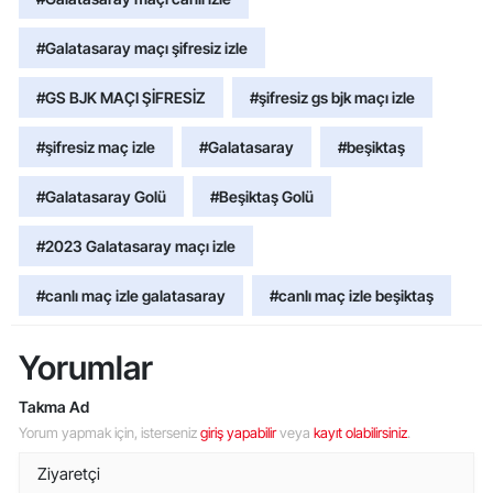
#Galatasaray maçı şifresiz izle
#GS BJK MAÇI ŞİFRESİZ
#şifresiz gs bjk maçı izle
#şifresiz maç izle
#Galatasaray
#beşiktaş
#Galatasaray Golü
#Beşiktaş Golü
#2023 Galatasaray maçı izle
#canlı maç izle galatasaray
#canlı maç izle beşiktaş
Yorumlar
Takma Ad
Yorum yapmak için, isterseniz
giriş yapabilir
veya
kayıt olabilirsiniz
.