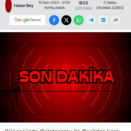
1833
13 Ekim 2023 - 21:55
2 Dakika
Haber Bey
YAYINLANMA
OKUNMA SÜRESİ
GÖSTERİM