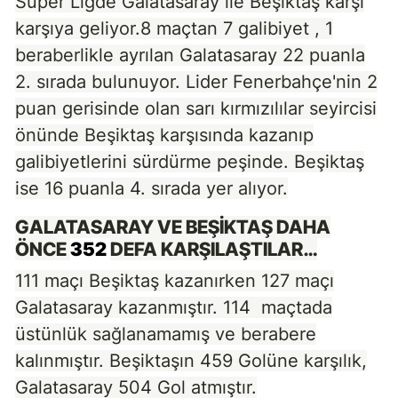
Süper Ligde
Galatasaray
ile
Beşiktaş
karşı
karşıya geliyor.8 maçtan 7 galibiyet , 1
beraberlikle ayrılan
Galatasaray
22 puanla
2. sırada bulunuyor. Lider Fenerbahçe'nin 2
puan gerisinde olan sarı kırmızılılar seyircisi
önünde
Beşiktaş
karşısında kazanıp
galibiyetlerini sürdürme peşinde. Beşiktaş
ise 16 puanla 4. sırada yer alıyor.
GALATASARAY VE BEŞİKTAŞ DAHA
ÖNCE
352
DEFA KARŞILAŞTILAR…
111 maçı Beşiktaş kazanırken 127 maçı
Galatasaray kazanmıştır. 114 maçtada
üstünlük sağlanamamış ve berabere
kalınmıştır. Beşiktaşın 459 Golüne karşılık,
Galatasaray 504 Gol atmıştır.