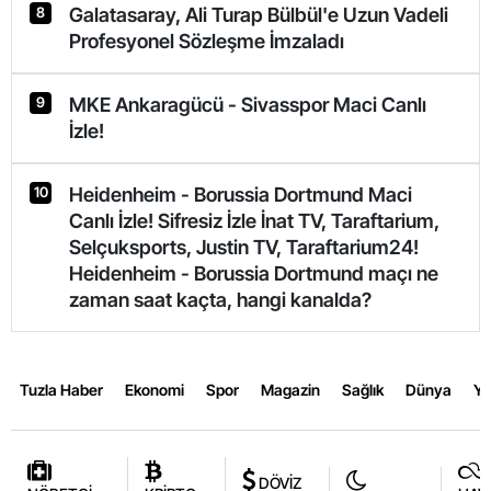
Galatasaray, Ali Turap Bülbül'e Uzun Vadeli
8
Profesyonel Sözleşme İmzaladı
MKE Ankaragücü - Sivasspor Maci Canlı
9
İzle!
Heidenheim - Borussia Dortmund Maci
10
Canlı İzle! Sifresiz İzle İnat TV, Taraftarium,
Selçuksports, Justin TV, Taraftarium24!
Heidenheim - Borussia Dortmund maçı ne
zaman saat kaçta, hangi kanalda?
Tuzla Haber
Ekonomi
Spor
Magazin
Sağlık
Dünya
Y
DÖVİZ