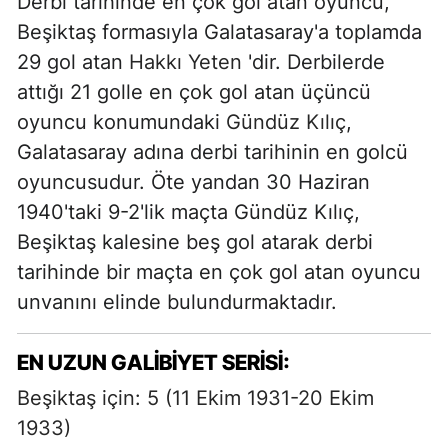
Derbi tarihinde en çok gol atan oyuncu,
Beşiktaş formasıyla Galatasaray'a toplamda
29 gol atan
Hakkı Yeten
'dir. Derbilerde
attığı 21 golle en çok gol atan üçüncü
oyuncu konumundaki
Gündüz Kılıç
,
Galatasaray adına derbi tarihinin en golcü
oyuncusudur. Öte yandan 30 Haziran
1940'taki 9-2'lik maçta Gündüz Kılıç,
Beşiktaş kalesine beş gol atarak derbi
tarihinde bir maçta en çok gol atan oyuncu
unvanını elinde bulundurmaktadır.
EN UZUN GALIBIYET SERISI:
Beşiktaş için: 5 (11 Ekim 1931-20 Ekim
1933)