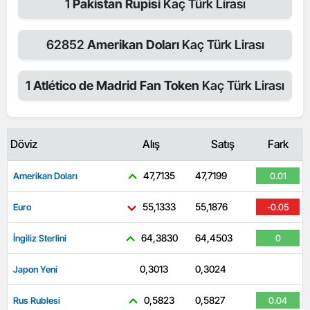
1
Pakistan Rupisi
Kaç Türk Lirası
62852
Amerikan Doları
Kaç Türk Lirası
1
Atlético de Madrid Fan Token
Kaç Türk Lirası
Döviz
Alış
Satış
Fark
47,7135
47,7199
Amerikan Doları
0.01
55,1333
55,1876
Euro
-0.05
64,3830
64,4503
İngiliz Sterlini
0
0,3013
0,3024
Japon Yeni
-0.33
0,5823
0,5827
Rus Rublesi
0.04