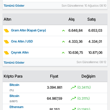
Tümünü Göster
Son Güncellenme: 10 Ağustos 08:10
Altın
Alış
Satış
6.653,03
6.646,84
Gram Altın (Kapalı Çarşı)
4.334,01
4.333,36
Ons Altın / USD
10.871,06
10.636,75
Çeyrek Altın
Son Güncellenme: 08:12
Tümünü Göster
Kripto Para
Fiyat
Değişim
Bitcoin
3.094.861
(0.341%)
(TL)
Bitcoin
64.987,59
(0.311%)
(USDT)
Ethereum
91.252
(0.138%)