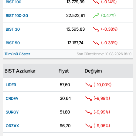
13.779,39
(-0.14%)
BIST 100
22.522,91
(0.47%)
BIST 100-30
15.595,83
(-0.38%)
BIST 30
12.167,74
(-0.33%)
BIST 50
Tümünü Göster
Son Güncellenme: 10.08.2026 18:10
BIST Azalanlar
Fiyat
Değişim
57,60
(-10,00%)
LIDER
30,64
(-9,99%)
CRDFA
51,80
(-9,99%)
SURGY
96,70
(-9,96%)
ORZAX