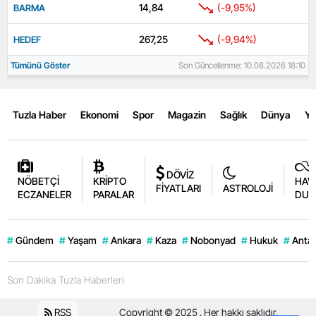
14,84
(-9,95%)
BARMA
267,25
(-9,94%)
HEDEF
Tümünü Göster
Son Güncellenme: 10.08.2026 18:10
Tuzla Haber
Ekonomi
Spor
Magazin
Sağlık
Dünya
Y
DÖVİZ
NÖBETÇİ
KRİPTO
HAV
FİYATLARI
ASTROLOJİ
ECZANELER
PARALAR
DUR
#
Gündem
#
Yaşam
#
Ankara
#
Kaza
#
Nobonyad
#
Hukuk
#
Antal
Son Dakika Tuzla Haberleri
RSS
Copyright © 2025 . Her hakkı saklıdır.