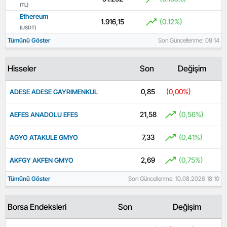
(TL)
Ethereum
1.916,15
(0.12%)
(USDT)
Tümünü Göster
Son Güncellenme: 08:14
Hisseler
Son
Değişim
0,85
(0,00%)
ADESE ADESE GAYRIMENKUL
21,58
(0,56%)
AEFES ANADOLU EFES
7,33
(0,41%)
AGYO ATAKULE GMYO
2,69
(0,75%)
AKFGY AKFEN GMYO
Tümünü Göster
Son Güncellenme: 10.08.2026 18:10
Borsa Endeksleri
Son
Değişim