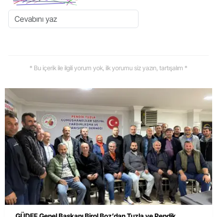
* Bu içerik ile ilgili yorum yok, ilk yorumu siz yazın, tartışalım *
GÜDEF Genel Başkanı Birol Boz’dan Tuzla ve Pendik