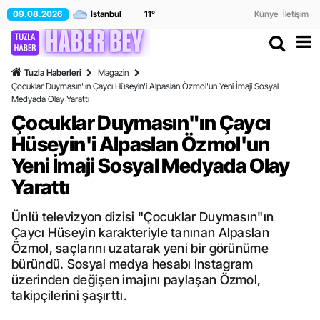
09.08.2026
11
°
Künye
İletişim
Tuzla Haberleri
Magazin
Çocuklar Duymasın"ın Çaycı Hüseyin'i Alpaslan Özmol'un Yeni İmaji Sosyal
Medyada Olay Yarattı
Çocuklar Duymasın"ın Çaycı
Hüseyin'i Alpaslan Özmol'un
Yeni İmaji Sosyal Medyada Olay
Yarattı
Ünlü televizyon dizisi "Çocuklar Duymasın"ın
Çaycı Hüseyin karakteriyle tanınan Alpaslan
Özmol, saçlarını uzatarak yeni bir görünüme
büründü. Sosyal medya hesabı Instagram
üzerinden değişen imajını paylaşan Özmol,
takipçilerini şaşırttı.