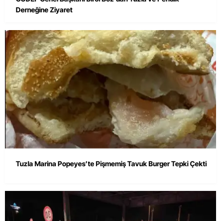
Derneğine Ziyaret
Tuzla Marina Popeyes’te Pişmemiş Tavuk Burger Tepki Çekti