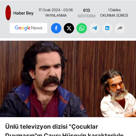
613
17 Ocak 2024 - 03:06
1 Dakika
Haber Bey
YAYINLANMA
OKUNMA SÜRESİ
GÖSTERİM
Ünlü televizyon dizisi "Çocuklar
Duymasın"ın Çaycı Hüseyin karakteriyle