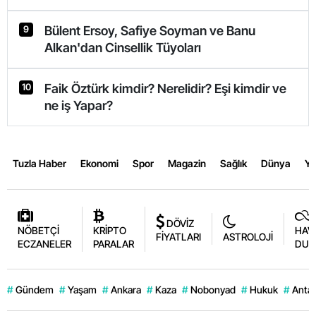
Bülent Ersoy, Safiye Soyman ve Banu
9
Alkan'dan Cinsellik Tüyoları
Faik Öztürk kimdir? Nerelidir? Eşi kimdir ve
10
ne iş Yapar?
Tuzla Haber
Ekonomi
Spor
Magazin
Sağlık
Dünya
Y
DÖVİZ
NÖBETÇİ
KRİPTO
HAV
FİYATLARI
ASTROLOJİ
ECZANELER
PARALAR
DUR
#
Gündem
#
Yaşam
#
Ankara
#
Kaza
#
Nobonyad
#
Hukuk
#
Antal