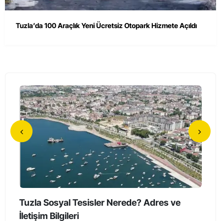
Tuzla’da 100 Araçlık Yeni Ücretsiz Otopark Hizmete Açıldı
Tuzla’da Erkeklerin Katıldığı Sessiz Yürüyüş
Tuzl
Düzenlendi