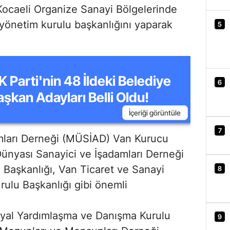
Kocaeli Organize Sanayi Bölgelerinde
 yönetim kurulu başkanlığını yaparak
5
K Parti'nin 48 İldeki Belediye
6
aşkan Adayları Belli Oldu!
İçeriği görüntüle
7
amları Derneği (MÜSİAD) Van Kurucu
Dünyası Sanayici ve İşadamları Derneği
Başkanlığı, Van Ticaret ve Sanayi
8
rulu Başkanlığı gibi önemli
osyal Yardımlaşma ve Danışma Kurulu
9