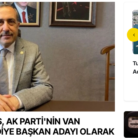
anlı Mahallesi’nde 27
İlk Türk Astronot Tuzla’da
Tu
rik Kesintisi: Ele...
Uzay Deneyimlerini
Ad
Öğrencilerle P...
 AK PARTI'NIN VAN
DIYE BAŞKAN ADAYI OLARAK