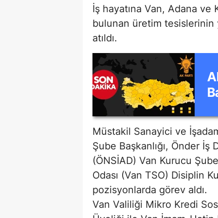
İş hayatına Van, Adana ve 
bulunan üretim tesislerinin
atıldı.
A
B
Müstakil Sanayici ve İşad
Şube Başkanlığı, Önder İş 
(ÖNSİAD) Van Kurucu Şube 
Odası (Van TSO) Disiplin Ku
pozisyonlarda görev aldı.
Van Valiliği Mikro Kredi S