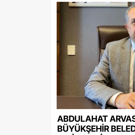
Tuzla Orh
Kasım Elekt
ABDULAHAT ARVAS,
BÜYÜKŞEHIR BELE