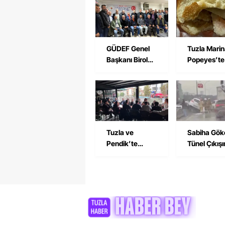
GÜDEF Genel
Tuzla Mari
Başkanı Birol
Popeyes’te
Boz’dan Tuzla
Pişmemiş T
ve Pendik
Burger Tepk
Derneğine
Çekti
Ziyaret
Tuzla ve
Sabiha Gök
Pendik’te
Tünel Çıkış
İşçilerden Birlik
Trafik Kaza
Çağrısı