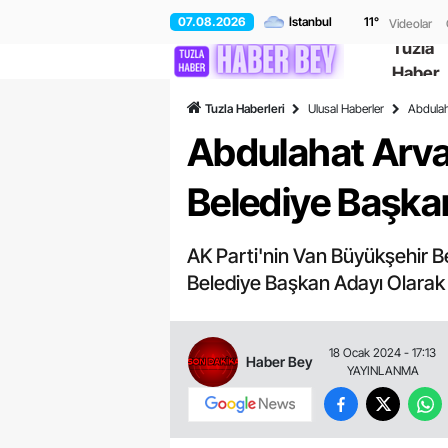
07.08.2026
11
°
Videolar
Tuzla
Haber
Tuzla Haberleri
Ulusal Haberler
Abdulah
Abdulahat Arva
Belediye Başkan
AK Parti'nin Van Büyükşehir B
Belediye Başkan Adayı Olarak B
18 Ocak 2024 - 17:13
Haber Bey
YAYINLANMA