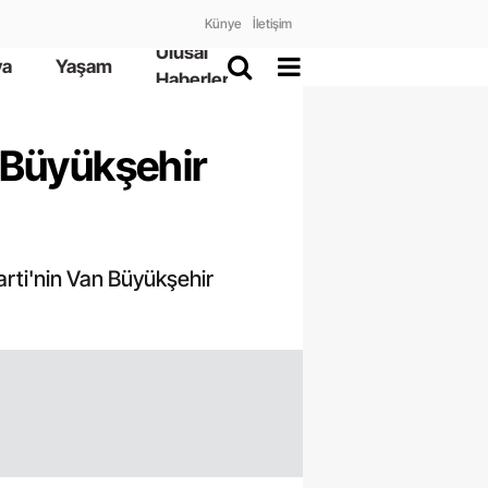
Künye
İletişim
Ulusal
ya
Yaşam
Haberler
 Büyükşehir
rti'nin Van Büyükşehir