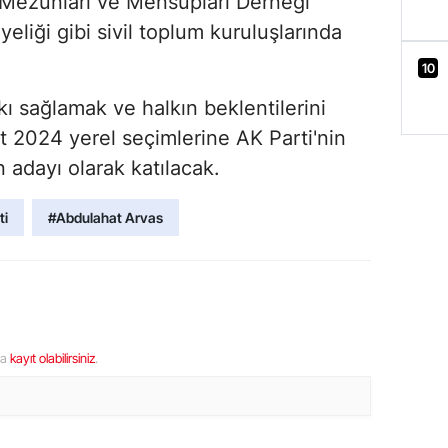
 Mezunları ve Mensupları Derneği
liği gibi sivil toplum kuruluşlarında
10
ı sağlamak ve halkın beklentilerini
t 2024 yerel seçimlerine AK Parti'nin
 adayı olarak katılacak.
ti
#Abdulahat Arvas
ya
kayıt olabilirsiniz
.