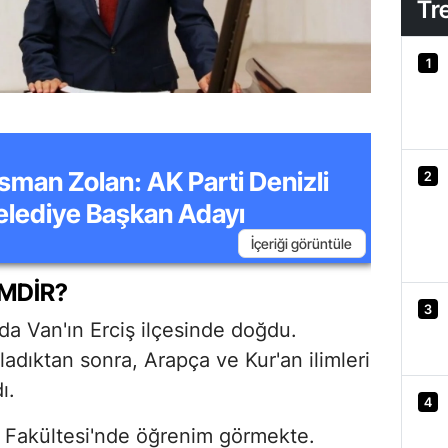
Tr
1
sman Zolan: AK Parti Denizli
2
elediye Başkan Adayı
İçeriği görüntüle
MDIR?
3
da Van'ın Erciş ilçesinde doğdu.
adıktan sonra, Arapça ve Kur'an ilimleri
ı.
4
t Fakültesi'nde öğrenim görmekte.