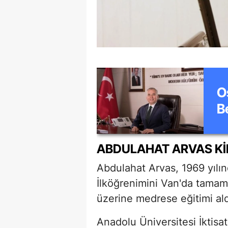
O
B
ABDULAHAT ARVAS KI
Abdulahat Arvas, 1969 yılın
İlköğrenimini Van'da tamaml
üzerine medrese eğitimi ald
Anadolu Üniversitesi İktisa