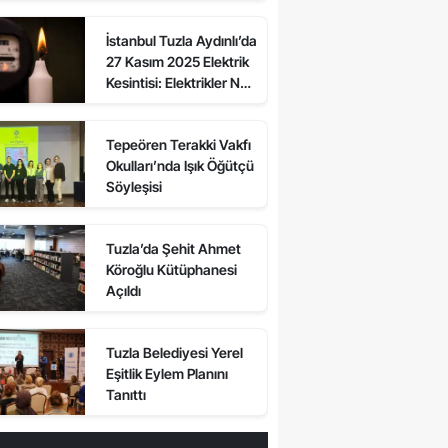
Sokaklarda Elektrikler
İstanbul Tuzla Aydınlı’da
Ne Zaman Gelecek?
27 Kasım 2025 Elektrik
Kesintisi: Elektrikler Ne
Zaman Gelecek, Kesinti
Var mı?
Tepeören Terakki Vakfı
Okulları’nda Işık Öğütçü
Söyleşisi
Tuzla’da Şehit Ahmet
Köroğlu Kütüphanesi
Açıldı
Tuzla Belediyesi Yerel
Eşitlik Eylem Planını
Tanıttı