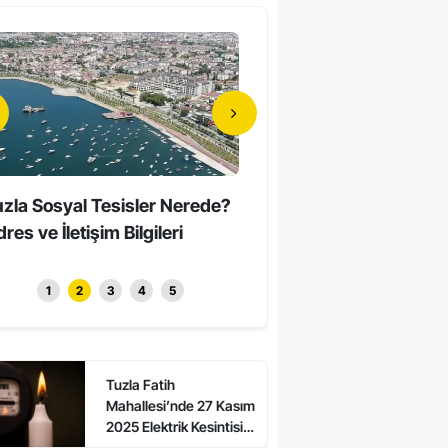
zla Sosyal Tesisler Nerede?
Tuzla’da Erkeklerin Katıld
res ve İletişim Bilgileri
Sessiz Yürüyüş Düzenle
1
2
3
4
5
Tuzla Fatih
Mahallesi’nde 27 Kasım
2025 Elektrik Kesintisi:
Asalet ve Ali Kuşcu