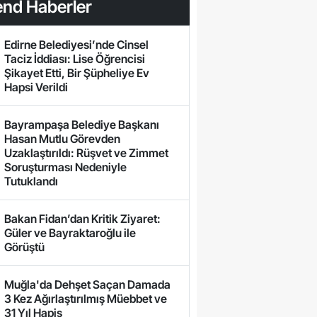
end Haberler
Edirne Belediyesi’nde Cinsel
Taciz İddiası: Lise Öğrencisi
Şikayet Etti, Bir Şüpheliye Ev
Hapsi Verildi
Bayrampaşa Belediye Başkanı
Hasan Mutlu Görevden
Uzaklaştırıldı: Rüşvet ve Zimmet
Soruşturması Nedeniyle
Tutuklandı
Bakan Fidan’dan Kritik Ziyaret:
Güler ve Bayraktaroğlu ile
Görüştü
Muğla'da Dehşet Saçan Damada
3 Kez Ağırlaştırılmış Müebbet ve
31 Yıl Hapis