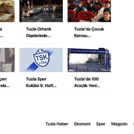
na
Tuzla Orhanlı
Tuzla’da Çocuk
Gişelerinde
Korosu
avuk
Kaza: Semih
Hazırlıklarını
i
Savran Hayatını
Sürdürüyor
Kaybetti
çen
Tuzla Spor
Tuzla’da 100
ında
Kulübü 9. Hafta
Araçlık Yeni
sı
Maçında
Ücretsiz
Maltepe Yıldız
Otopark
Deplasmanında
Hizmete Açıldı
Tuzla Haber
Ekonomi
Spor
Magazin