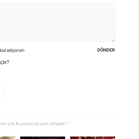
GÖNDER
bul ediyorum
çtır?
 yorum yok, ilk yorumu siz yazın, tartışalım *