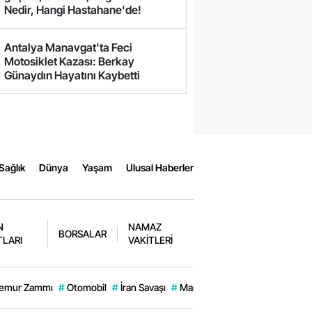
Nedir, Hangi Hastahane'de!
Antalya Manavgat'ta Feci
Motosiklet Kazası: Berkay
Günaydın Hayatını Kaybetti
Sağlık
Dünya
Yaşam
Ulusal Haberler
N
NAMAZ
BORSALAR
TLARI
VAKİTLERİ
emur Zammı
#
Otomobil
#
İran Savaşı
#
Manavgat
#
Engin Alkan