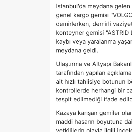
İstanbul'da meydana gelen
genel kargo gemisi "VOLGO
demirlerken, demirli vaziy
konteyner gemisi "ASTRID L"
kaybı veya yaralanma yaşa
meydana geldi.
Ulaştırma ve Altyapı Bakan
tarafından yapılan açıklam
ait hızlı tahlisiye botunun b
kontrollerde herhangi bir ca
tespit edilmediği ifade edild
Kazaya karışan gemiler ol
maddi hasarın boyutuna dair
yetkililerin olayla ilgili ince