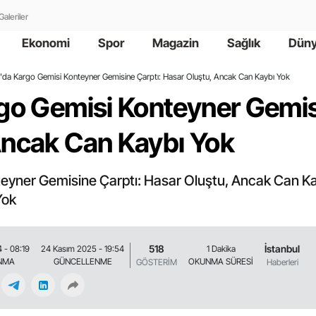
Galeriler
Ekonomi
Spor
Magazin
Sağlık
Dün
l'da Kargo Gemisi Konteyner Gemisine Çarptı: Hasar Oluştu, Ancak Can Kaybı Yok
rgo Gemisi Konteyner Gemis
Ancak Can Kaybı Yok
teyner Gemisine Çarptı: Hasar Oluştu, Ancak Can K
Yok
518
İstanbul
 - 08:19
24 Kasım 2025 - 19:54
1 Dakika
NMA
GÜNCELLENME
OKUNMA SÜRESİ
GÖSTERİM
Haberleri