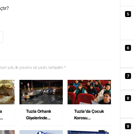
çtır?
5
6
 yorum yok, ilk yorumu siz yazın, tartışalım *
7
8
na
Tuzla Orhanlı
Tuzla’da Çocuk
Gişelerinde
Korosu
avuk
Kaza: Semih
Hazırlıklarını
9
i
Savran Hayatını
Sürdürüyor