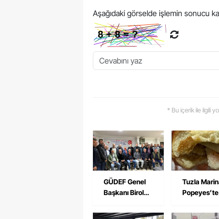
Aşağıdaki görselde işlemin sonucu ka
* Bu içerik ile ilgili
GÜDEF Genel
Tuzla Mari
Başkanı Birol
Popeyes’te
Boz’dan Tuzla
Pişmemiş T
ve Pendik
Burger Tepk