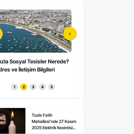
zla Sosyal Tesisler Nerede?
Tuzla’da Erkeklerin Katıld
res ve İletişim Bilgileri
Sessiz Yürüyüş Düzenle
1
2
3
4
5
Tuzla Fatih
Mahallesi’nde 27 Kasım
2025 Elektrik Kesintisi:
Asalet ve Ali Kuşcu