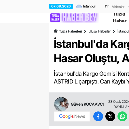
07.08.2026
11
°
Videolar
Tuzla
Haber
Tuzla Haberleri
Ulusal Haberler
İstanbu
İstanbul'da Ka
Hasar Oluştu, 
İstanbul'da Kargo Gemisi Kon
ASTRID L çarpıştı. Can Kaybı 
23 Ocak 2024
Güven KOCAAVCI
YAYINLA