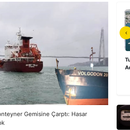
anlı Mahallesi’nde 27
İlk Türk Astronot Tuzla’da
Tu
rik Kesintisi: Ele...
Uzay Deneyimlerini
Ad
Öğrencilerle P...
onteyner Gemisine Çarptı: Hasar
ok