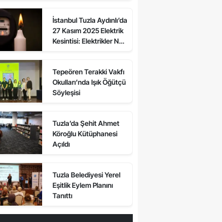
Sokaklarda Elektrikler
İstanbul Tuzla Aydınlı’da
Ne Zaman Gelecek?
27 Kasım 2025 Elektrik
Kesintisi: Elektrikler Ne
Zaman Gelecek, Kesinti
Var mı?
Tepeören Terakki Vakfı
Okulları’nda Işık Öğütçü
Söyleşisi
Tuzla’da Şehit Ahmet
Köroğlu Kütüphanesi
Açıldı
Tuzla Belediyesi Yerel
Eşitlik Eylem Planını
Tanıttı