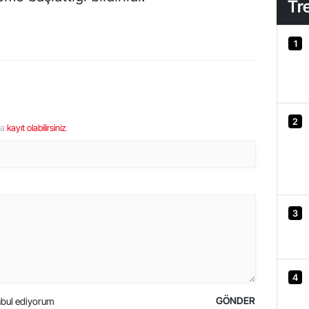
Tr
1
2
ya
kayıt olabilirsiniz
.
3
4
GÖNDER
bul ediyorum