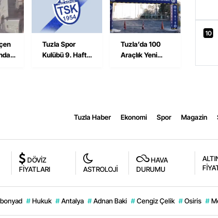
Kaybetti
10
çen
Tuzla Spor
Tuzla’da 100
ında
Kulübü 9. Hafta
Araçlık Yeni
sı
Maçında
Ücretsiz
Maltepe Yıldız
Otopark
Deplasmanında
Hizmete Açıldı
Tuzla Haber
Ekonomi
Spor
Magazin
ALTI
DÖVİZ
HAVA
FİYA
FİYATLARI
ASTROLOJİ
DURUMU
bonyad
#
Hukuk
#
Antalya
#
Adnan Baki
#
Cengiz Çelik
#
Osiris
#
M