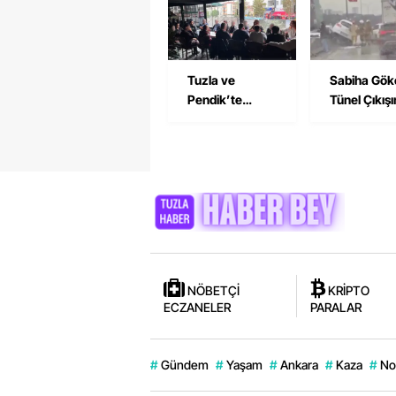
Derneğine
Çekti
Ziyaret
Tuzla ve
Sabiha Gök
Pendik’te
Tünel Çıkış
İşçilerden Birlik
Trafik Kaza
Çağrısı
NÖBETÇİ
KRİPTO
ECZANELER
PARALAR
#
Gündem
#
Yaşam
#
Ankara
#
Kaza
#
No