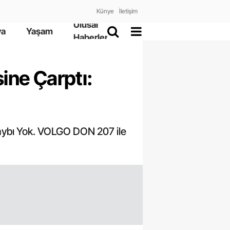
Künye
İletişim
Ulusal
ya
Yaşam
Haberler
ine Çarptı:
aybı Yok. VOLGO DON 207 ile