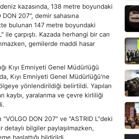
 deniz kazasında, 138 metre boyundaki
 DON 207", demir sahasına
ette bulunan 147 metre boyundaki
 ile çarpıştı. Kazada herhangi bir can
nmazken, gemilerde maddi hasar
lığı Kıyı Emniyeti Genel Müdürlüğü
ada, Kıyı Emniyeti Genel Müdürlüğü'ne
ölgeye yönlendirildiği belirtildi. Yapılan
n kaybı, yaralanma ve çevre kirliliği
i.
an "VOLGO DON 207" ve "ASTRID L"deki
 detaylı bilgiler paylaşılmazken,
leme başlattığı bildirildi.