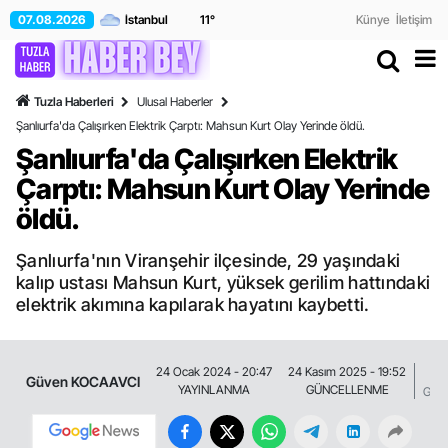
07.08.2026
11
°
Künye
İletişim
Tuzla Haberleri
Ulusal Haberler
Şanlıurfa'da Çalışırken Elektrik Çarptı: Mahsun Kurt Olay Yerinde öldü.
Şanlıurfa'da Çalışırken Elektrik
Çarptı: Mahsun Kurt Olay Yerinde
öldü.
Şanlıurfa'nın Viranşehir ilçesinde, 29 yaşındaki
kalıp ustası Mahsun Kurt, yüksek gerilim hattındaki
elektrik akımına kapılarak hayatını kaybetti.
7
24 Ocak 2024 - 20:47
24 Kasım 2025 - 19:52
Güven KOCAAVCI
YAYINLANMA
GÜNCELLENME
GÖS