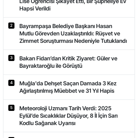
Lise Öğrencisi Şikayet Etti, Bir Şüpheliye Ev
Hapsi Verildi
Bayrampaşa Belediye Başkanı Hasan
2
Mutlu Görevden Uzaklaştırıldı: Rüşvet ve
Zimmet Soruşturması Nedeniyle Tutuklandı
Bakan Fidan’dan Kritik Ziyaret: Güler ve
3
Bayraktaroğlu ile Görüştü
Muğla'da Dehşet Saçan Damada 3 Kez
4
Ağırlaştırılmış Müebbet ve 31 Yıl Hapis
Meteoroloji Uzmanı Tarih Verdi: 2025
5
Eylül’de Sıcaklıklar Düşüyor, 8 İl İçin Sarı
Kodlu Sağanak Uyarısı