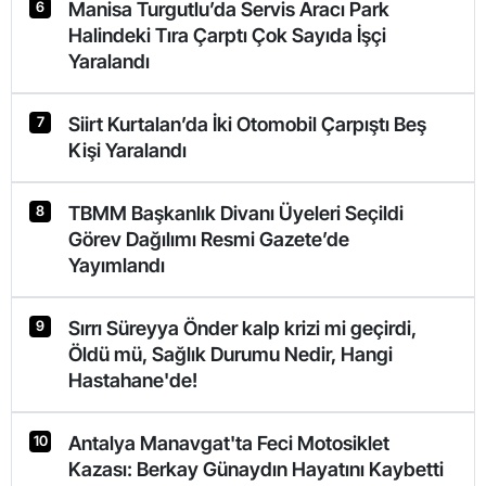
Manisa Turgutlu’da Servis Aracı Park
6
Halindeki Tıra Çarptı Çok Sayıda İşçi
Yaralandı
Siirt Kurtalan’da İki Otomobil Çarpıştı Beş
7
Kişi Yaralandı
TBMM Başkanlık Divanı Üyeleri Seçildi
8
Görev Dağılımı Resmi Gazete’de
Yayımlandı
Sırrı Süreyya Önder kalp krizi mi geçirdi,
9
Öldü mü, Sağlık Durumu Nedir, Hangi
Hastahane'de!
Antalya Manavgat'ta Feci Motosiklet
10
Kazası: Berkay Günaydın Hayatını Kaybetti