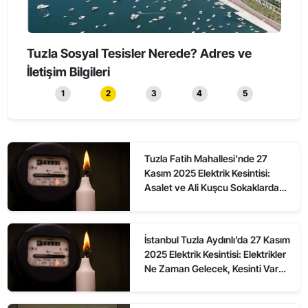
Tuzla’da Erkeklerin Katıldığı Sessiz Yürüyüş
Tuzl
Düzenlendi
1
2
3
4
5
Tuzla Fatih Mahallesi’nde 27
Kasım 2025 Elektrik Kesintisi:
Asalet ve Ali Kuşcu Sokaklarda
Elektrikler Ne Zaman Gelecek?
İstanbul Tuzla Aydınlı’da 27 Kasım
2025 Elektrik Kesintisi: Elektrikler
Ne Zaman Gelecek, Kesinti Var
mı?