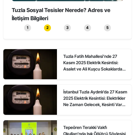
Tuzla’da Erkeklerin Katıldığı Sessiz Yürüyüş
Tuzl
Düzenlendi
1
2
3
4
5
Tuzla Fatih Mahallesi’nde 27
Kasım 2025 Elektrik Kesintisi:
Asalet ve Ali Kuşcu Sokaklarda
Elektrikler Ne Zaman Gelecek?
İstanbul Tuzla Aydınlı’da 27 Kasım
2025 Elektrik Kesintisi: Elektrikler
Ne Zaman Gelecek, Kesinti Var
mı?
Tepeören Terakki Vakfı
Okulları’nda Işık Öğütçü Söyleşisi