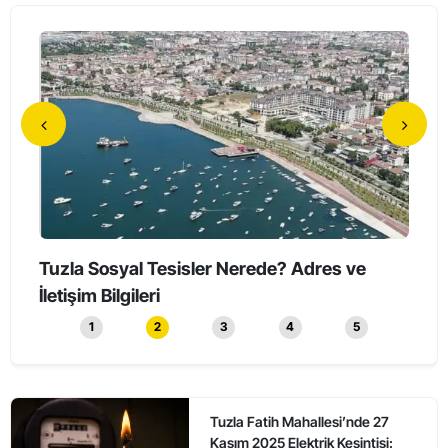
Tuzla’da Erkeklerin Katıldığı Sessiz Yürüyüş
Tuzl
Düzenlendi
1
2
3
4
5
Tuzla Fatih Mahallesi’nde 27
Kasım 2025 Elektrik Kesintisi: