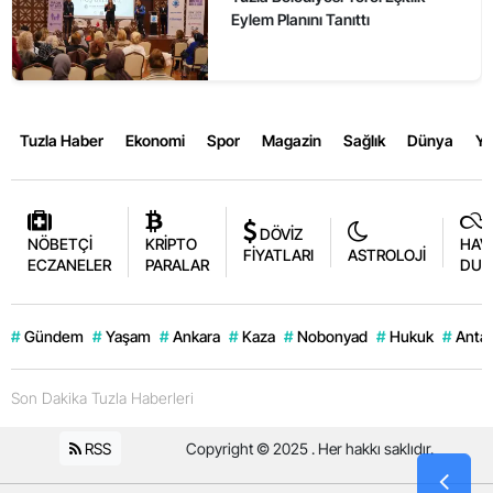
Eylem Planını Tanıttı
Tuzla Haber
Ekonomi
Spor
Magazin
Sağlık
Dünya
Y
DÖVİZ
NÖBETÇİ
KRİPTO
HAV
FİYATLARI
ASTROLOJİ
ECZANELER
PARALAR
DUR
#
Gündem
#
Yaşam
#
Ankara
#
Kaza
#
Nobonyad
#
Hukuk
#
Antal
Son Dakika Tuzla Haberleri
RSS
Copyright © 2025 . Her hakkı saklıdır.