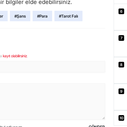
 bilgiler elde edebilirsiniz.
6
er
#Şans
#Para
#Tarot Falı
7
ya
kayıt olabilirsiniz
.
8
9
10
GÖNDER