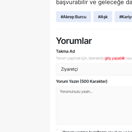
başvurabilir ve geleceğe dair
#Akrep Burcu
#Aşk
#Kariy
Yorumlar
Takma Ad
Yorum yapmak için, isterseniz
giriş yapabilir
ve
Yorum Yazın (500 Karakter)