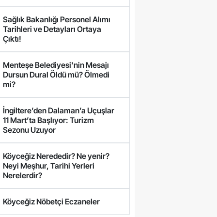
Sağlık Bakanlığı Personel Alımı
Tarihleri ve Detayları Ortaya
Çıktı!
Menteşe Belediyesi'nin Mesajı
Dursun Dural Öldü mü? Ölmedi
mi?
İngiltere’den Dalaman’a Uçuşlar
11 Mart’ta Başlıyor: Turizm
Sezonu Uzuyor
Köyceğiz Nerededir? Ne yenir?
Neyi Meşhur, Tarihi Yerleri
Nerelerdir?
Köyceğiz Nöbetçi Eczaneler