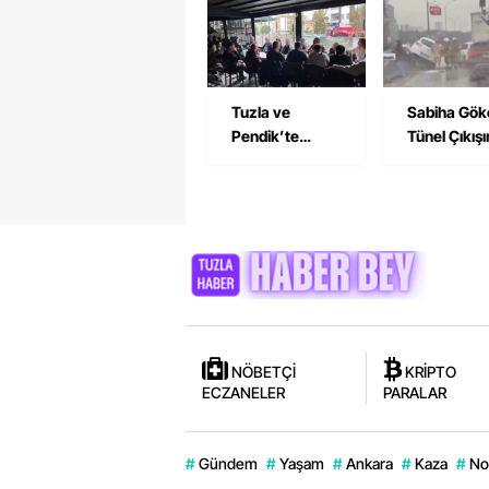
ve Pendik
Burger Tepk
Derneğine
Çekti
Ziyaret
Tuzla ve
Sabiha Gök
Pendik’te
Tünel Çıkış
İşçilerden Birlik
Trafik Kaza
Çağrısı
NÖBETÇİ
KRİPTO
ECZANELER
PARALAR
#
Gündem
#
Yaşam
#
Ankara
#
Kaza
#
No