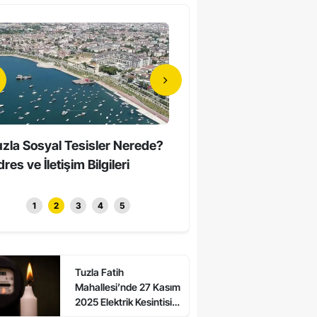
zla Sosyal Tesisler Nerede?
Tuzla’da Erkeklerin Katıld
res ve İletişim Bilgileri
Sessiz Yürüyüş Düzenle
1
2
3
4
5
Tuzla Fatih
Mahallesi’nde 27 Kasım
2025 Elektrik Kesintisi:
Asalet ve Ali Kuşcu