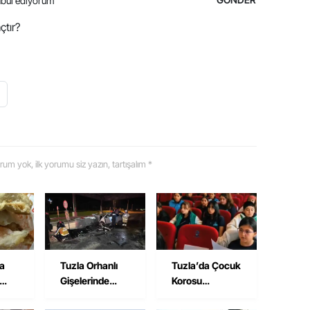
bul ediyorum
çtır?
 yorum yok, ilk yorumu siz yazın, tartışalım *
na
Tuzla Orhanlı
Tuzla’da Çocuk
Gişelerinde
Korosu
avuk
Kaza: Semih
Hazırlıklarını