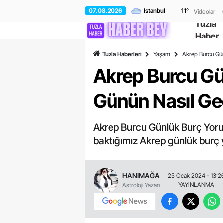
07.08.2026
11
°
Videolar
Tuzla
Haber
Tuzla Haberleri
Yaşam
Akrep Burcu Gü
Akrep Burcu G
Günün Nasıl G
Akrep Burcu Günlük Burç Yoru
baktığımız Akrep günlük burç 
HANIMAĞA
25 Ocak 2024 - 13:2
YAYINLANMA
Astroloji Yazarı