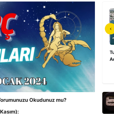
anlı Mahallesi’nde 27
İlk Türk Astronot Tuzla’da
Tu
rik Kesintisi: Ele...
Uzay Deneyimlerini
Ad
Öğrencilerle P...
 Yorumunuzu Okudunuz mu?
 Kasım):