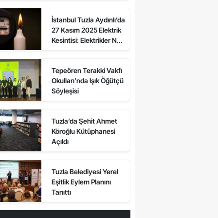
Sokaklarda Elektrikler
İstanbul Tuzla Aydınlı’da
Ne Zaman Gelecek?
27 Kasım 2025 Elektrik
Kesintisi: Elektrikler Ne
Zaman Gelecek, Kesinti
Var mı?
Tepeören Terakki Vakfı
Okulları’nda Işık Öğütçü
Söyleşisi
Tuzla’da Şehit Ahmet
Köroğlu Kütüphanesi
Açıldı
Tuzla Belediyesi Yerel
Eşitlik Eylem Planını
Tanıttı