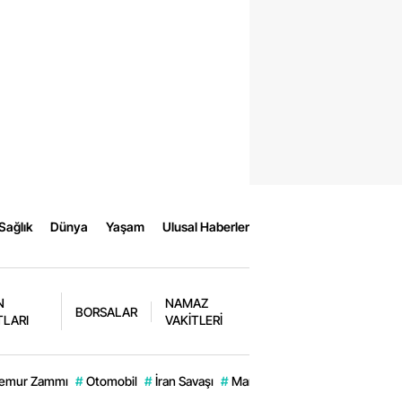
Sağlık
Dünya
Yaşam
Ulusal Haberler
N
NAMAZ
BORSALAR
TLARI
VAKİTLERİ
emur Zammı
#
Otomobil
#
İran Savaşı
#
Manavgat
#
Engin Alkan