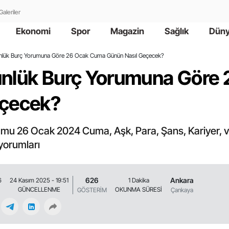
Galeriler
Ekonomi
Spor
Magazin
Sağlık
Dün
nlük Burç Yorumuna Göre 26 Ocak Cuma Günün Nasıl Geçecek?
ünlük Burç Yorumuna Göre
eçecek?
mu 26 Ocak 2024 Cuma, Aşk, Para, Şans, Kariyer, v
yorumları
626
Ankara
6
24 Kasım 2025 - 19:51
1 Dakika
GÜNCELLENME
OKUNMA SÜRESİ
GÖSTERİM
Çankaya