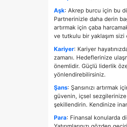
Aşk
: Akrep burcu için bu 
Partnerinizle daha derin ba
artırmak için çaba harcamak
ve tutkulu bir yaklaşım sizi ç
Kariyer
: Kariyer hayatınızd
zamanı. Hedeflerinize ulaşm
önemlidir. Güçlü liderlik özel
yönlendirebilirsiniz.
Şans
: Şansınızı artırmak i
güvenin, içsel sezgilerinize
şekillendirin. Kendinize ina
Para
: Finansal konularda d
Yatırımlarınızı gözden geçiri