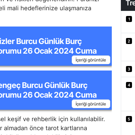
Tr
i mali hedeflerinize ulaşmanıza
1
kizler Burcu Günlük Burç
2
orumu 26 Ocak 2024 Cuma
İçeriği görüntüle
3
engeç Burcu Günlük Burç
4
orumu 26 Ocak 2024 Cuma
İçeriği görüntüle
sel keşif ve rehberlik için kullanılabilir.
5
 almadan önce tarot kartlarına