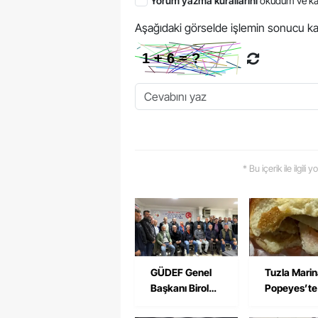
Yorum yazma kurallarını
okudum ve ka
Aşağıdaki görselde işlemin sonucu ka
* Bu içerik ile ilgili
GÜDEF Genel
Tuzla Mari
Başkanı Birol
Popeyes’te
Boz’dan Tuzla
Pişmemiş T