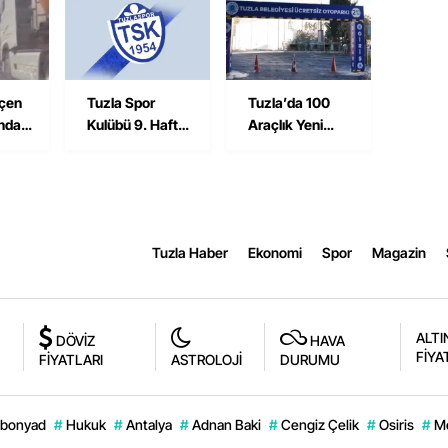
i
Savran Hayatını
Sürdürüyor
Kaybetti
çen
Tuzla Spor
Tuzla’da 100
ında
Kulübü 9. Hafta
Araçlık Yeni
sı
Maçında
Ücretsiz
Maltepe Yıldız
Otopark
Deplasmanında
Hizmete Açıldı
Tuzla Haber
Ekonomi
Spor
Magazin
ALTI
DÖVİZ
HAVA
FİYA
FİYATLARI
ASTROLOJİ
DURUMU
bonyad
#
Hukuk
#
Antalya
#
Adnan Baki
#
Cengiz Çelik
#
Osiris
#
M