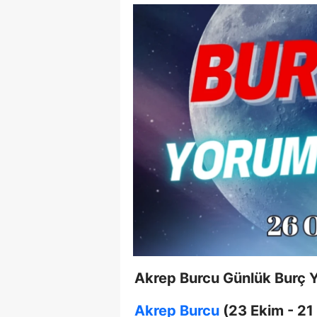
Tuzla Orh
Kasım Elekt
Akrep Burcu Günlük Burç
Akrep Burcu
(23 Ekim - 21