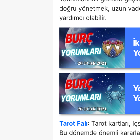
doğru yönetmek, uzun vadel
yardımcı olabilir.
İ
Y
Y
Y
Tarot Falı
: Tarot kartları, iç
Bu dönemde önemli kararlar