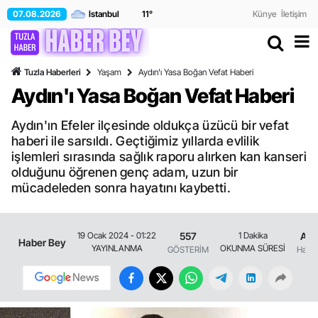
07.08.2026
11
°
Künye
İletişim
Tuzla Haberleri
Yaşam
Aydın'ı Yasa Boğan Vefat Haberi
Aydın'ı Yasa Boğan Vefat Haberi
Aydın'ın Efeler ilçesinde oldukça üzücü bir vefat
haberi ile sarsıldı. Geçtiğimiz yıllarda evlilik
işlemleri sırasında sağlık raporu alırken kan kanseri
olduğunu öğrenen genç adam, uzun bir
mücadeleden sonra hayatını kaybetti.
557
Ayd
19 Ocak 2024 - 01:22
1 Dakika
Haber Bey
YAYINLANMA
OKUNMA SÜRESİ
GÖSTERİM
Haberl