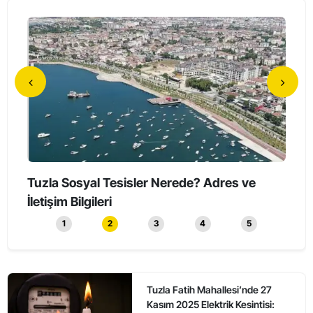
Tuzla Sosyal Tesisler Nerede? Adres ve
Tuzl
İletişim Bilgileri
Düze
1
2
3
4
5
Tuzla Fatih Mahallesi’nde 27
Kasım 2025 Elektrik Kesintisi: