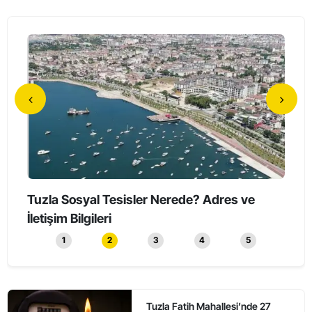
Tuzla’da Erkeklerin Katıldığı Sessiz Yürüyüş
Tuzl
Düzenlendi
1
2
3
4
5
Tuzla Fatih Mahallesi’nde 27