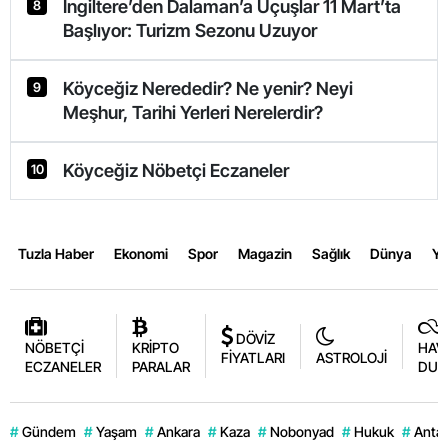
İngiltere’den Dalaman’a Uçuşlar 11 Mart’ta
8
Başlıyor: Turizm Sezonu Uzuyor
Köyceğiz Nerededir? Ne yenir? Neyi
9
Meşhur, Tarihi Yerleri Nerelerdir?
Köyceğiz Nöbetçi Eczaneler
10
Tuzla Haber
Ekonomi
Spor
Magazin
Sağlık
Dünya
Y
DÖVİZ
NÖBETÇİ
KRİPTO
HAV
FİYATLARI
ASTROLOJİ
ECZANELER
PARALAR
DUR
#
Gündem
#
Yaşam
#
Ankara
#
Kaza
#
Nobonyad
#
Hukuk
#
Antal