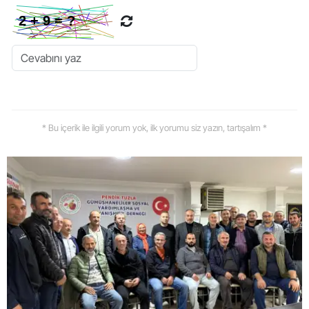
* Bu içerik ile ilgili yorum yok, ilk yorumu siz yazın, tartışalım *