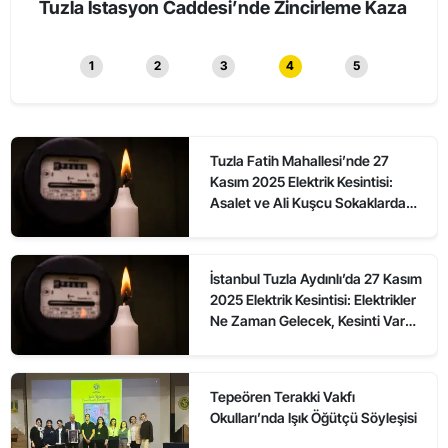
üyüş
Tuzla İstasyon Caddesi’nde Zincirleme Kaza
Tuzl
Elekt
1
2
3
4
5
Tuzla Fatih Mahallesi’nde 27
Kasım 2025 Elektrik Kesintisi:
Asalet ve Ali Kuşcu Sokaklarda
Elektrikler Ne Zaman Gelecek?
İstanbul Tuzla Aydınlı’da 27 Kasım
2025 Elektrik Kesintisi: Elektrikler
Ne Zaman Gelecek, Kesinti Var
mı?
Tepeören Terakki Vakfı
Okulları’nda Işık Öğütçü Söyleşisi