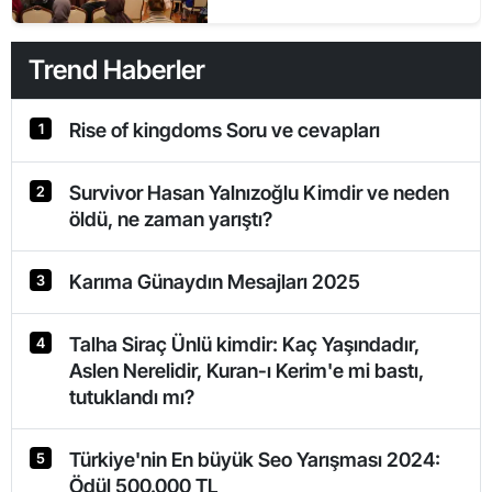
Trend Haberler
Rise of kingdoms Soru ve cevapları
1
Survivor Hasan Yalnızoğlu Kimdir ve neden
2
öldü, ne zaman yarıştı?
Karıma Günaydın Mesajları 2025
3
Talha Siraç Ünlü kimdir: Kaç Yaşındadır,
4
Aslen Nerelidir, Kuran-ı Kerim'e mi bastı,
tutuklandı mı?
Türkiye'nin En büyük Seo Yarışması 2024:
5
Ödül 500.000 TL