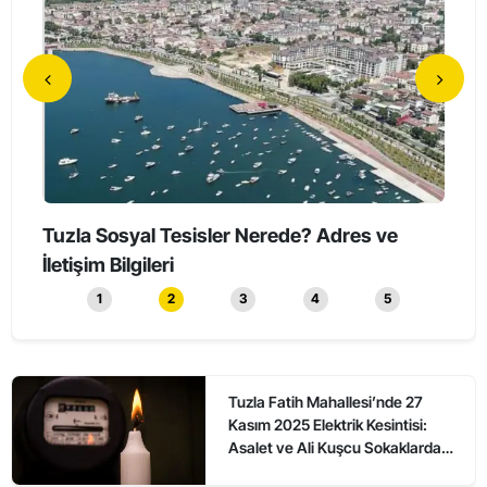
Tuzla’da Erkeklerin Katıldığı Sessiz Yürüyüş
Tuzl
Düzenlendi
1
2
3
4
5
Tuzla Fatih Mahallesi’nde 27
Kasım 2025 Elektrik Kesintisi:
Asalet ve Ali Kuşcu Sokaklarda
Elektrikler Ne Zaman Gelecek?