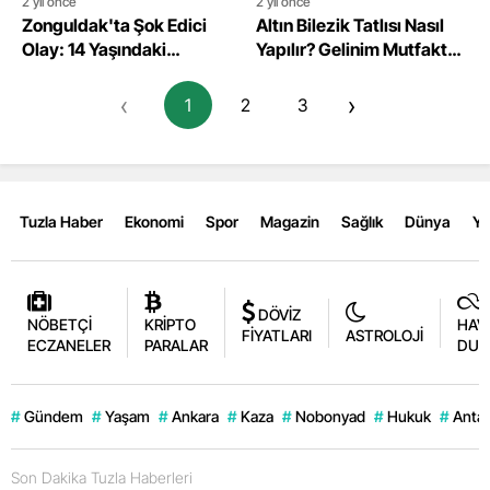
2 yıl önce
2 yıl önce
Zonguldak'ta Şok Edici
Altın Bilezik Tatlısı Nasıl
Olay: 14 Yaşındaki
Yapılır? Gelinim Mutfakta
Çırağına Cinsel İstismar
Tarifi ve Malzemeleri
İddiasıyla Tutuklanan
‹
›
1
2
3
Kuaför!
Tuzla Haber
Ekonomi
Spor
Magazin
Sağlık
Dünya
Y
DÖVİZ
NÖBETÇİ
KRİPTO
HAV
FİYATLARI
ASTROLOJİ
ECZANELER
PARALAR
DUR
#
Gündem
#
Yaşam
#
Ankara
#
Kaza
#
Nobonyad
#
Hukuk
#
Antal
Son Dakika Tuzla Haberleri