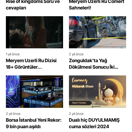
Rise of kingdoms Soru ve
Meryem Uzerli Ru Cömert
cevapları
Sahneleri!
1 yıl önce
2 yıl önce
Meryem Uzerli Ru Dizisi
Zonguldak'ta Yağ
18+ Görüntüler...
Dökülmesi Sonucu İki
Otomobil Takla Attı
2 yıl önce
2 yıl önce
Borsa İstanbul Yeni Rekor:
Dualı hiç DUYULMAMIŞ
9 bin puan aşıldı
cuma sözleri 2024