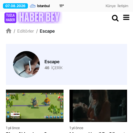
07.08.2026
11
°
Künye
İletişim
/
Editörler
/
Escape
Escape
46
İÇERİK
1 yıl önce
1 yıl önce