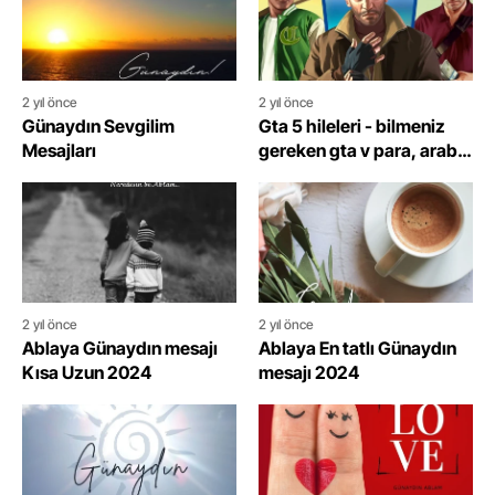
2 yıl önce
2 yıl önce
Günaydın Sevgilim
Gta 5 hileleri - bilmeniz
Mesajları
gereken gta v para, araba,
silah, ölümsüzlük, polisten
kurtulma, motor şifreleri
ve kodları 2024
2 yıl önce
2 yıl önce
Ablaya Günaydın mesajı
Ablaya En tatlı Günaydın
Kısa Uzun 2024
mesajı 2024