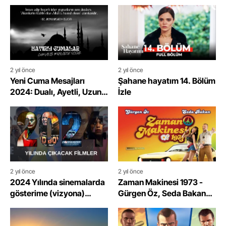
2 yıl önce
2 yıl önce
Yeni Cuma Mesajları
Şahane hayatım 14. Bölüm
2024: Dualı, Ayetli, Uzun,
İzle
Kısa, Anlamlı En yeni
Hayırlı Cumalar Mesajları
2 yıl önce
2 yıl önce
2024 Yılında sinemalarda
Zaman Makinesi 1973 -
gösterime (vizyona)
Gürgen Öz, Seda Bakan
girecek yerli yabancı
Full Film İzle
filmler